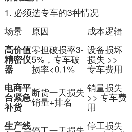
1. 必须选专车的3种情况
场景
原因
成本逻辑
高价值
零担破损率3-
设备损坏
精密仪
5%，专车破
损失 >>
器
损率<0.1%
专车费用
电商平
销量损失
断货一天损失
台紧急
>> 专车费
销量+排名
补货
用
生产线
停工损失
停工一天损失