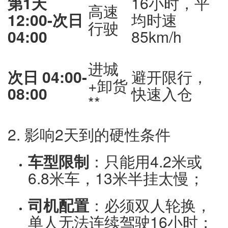
第1天
16小时，平
高速
12:00-次日
均时速
行驶
04:00
85km/h
进城
次日 04:00-
避开限行，
+卸货
08:00
快速入仓
**
2. 影响2天到的硬性条件
车型限制
：只能用4.2米或
6.8米车，13米半挂太慢；
司机配置
：必须双人轮换，
单人无法连续驾驶16小时；