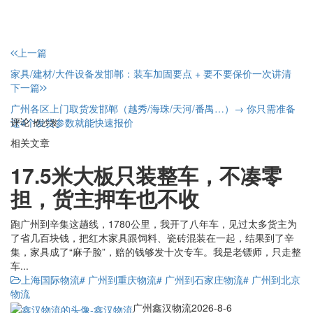
上一篇
家具/建材/大件设备发邯郸：装车加固要点 + 要不要保价一次讲清
下一篇
广州各区上门取货发邯郸（越秀/海珠/天河/番禺…）→ 你只需准备
评论
这4个发货参数就能快速报价
抢沙发
相关文章
17.5米大板只装整车，不凑零
担，货主押车也不收
跑广州到辛集这趟线，1780公里，我开了八年车，见过太多货主为
了省几百块钱，把红木家具跟饲料、瓷砖混装在一起，结果到了辛
集，家具成了“麻子脸”，赔的钱够发十次专车。我是老镖师，只走整
车...
上海国际物流
# 广州到重庆物流
# 广州到石家庄物流
# 广州到北京
物流
广州鑫汉物流
2026-8-6