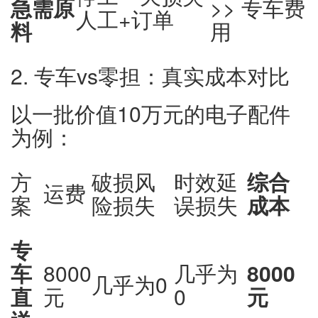
急需原
>> 专车费
人工+订单
料
用
2. 专车vs零担：真实成本对比
以一批价值10万元的电子配件
为例：
方
破损风
时效延
综合
运费
案
险损失
误损失
成本
专
车
8000
几乎为
8000
几乎为0
直
元
0
元