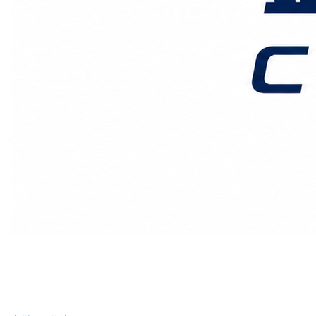
价格时效
关于我们
客户案例
联系我们
首页
零担专线
正文
急货走广州到邯郸：能不
能压到2天到？什么情况下
选”专车上门直送”更值