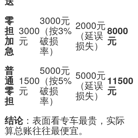
送
零
3000元
2000元
担
3000
（按3%
8000
（延误
加
元
破损
元
损失）
急
率）
普
5000元
5000元
通
1500
（按5%
11500
（延误
零
元
破损
元
损失）
担
率）
结论
：表面看专车最贵，实际
算总账往往最便宜。