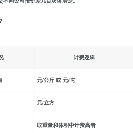
货不同公司报价差几百块
讲清楚。
？
况
计费逻辑
物
元/公斤 或 元/吨
元/立方
取重量和体积中
计费高者