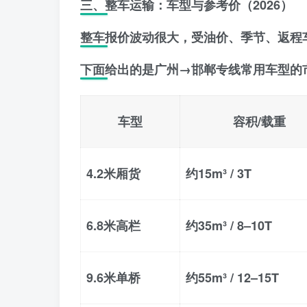
三、整车运输：车型与参考价（2026）
整车报价波动很大，受油价、季节、返程
下面给出的是
广州→邯郸专线常用车型的
车型
容积/载重
4.2米厢货
约15m³ / 3T
6.8米高栏
约35m³ / 8–10T
9.6米单桥
约55m³ / 12–15T