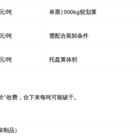
0元/吨
单票≥500kg较划算
0元/吨
需配合装卸条件
0元/吨
托盘算体积
步价”收费，合下来每吨可能破千。
泡沫制品）