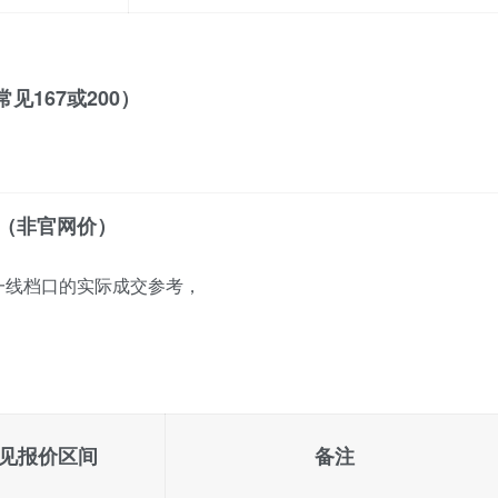
见167或200）
间（非官网价）
一线档口的实际成交参考，
。
见报价区间
备注