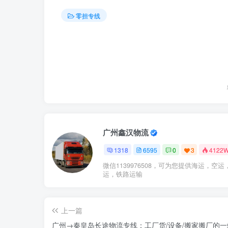
零担专线
广州鑫汉物流
1318
6595
0
3
4122
微信1139976508，可为您提供海运，空运
运，铁路运输
上一篇
广州→秦皇岛长途物流专线：工厂货/设备/搬家搬厂的一