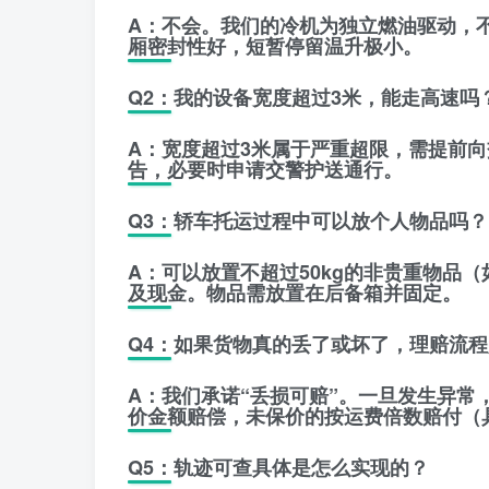
A：不会。我们的冷机为独立燃油驱动，
厢密封性好，短暂停留温升极小。
Q2：我的设备宽度超过3米，能走高速吗
A：宽度超过3米属于严重超限，需提前
告，必要时申请交警护送通行。
Q3：轿车托运过程中可以放个人物品吗？
A：可以放置不超过50kg的非贵重物品
及现金。物品需放置在后备箱并固定。
Q4：如果货物真的丢了或坏了，理赔流
A：我们承诺“丢损可赔”。一旦发生异常
价金额赔偿，未保价的按运费倍数赔付（
Q5：轨迹可查具体是怎么实现的？