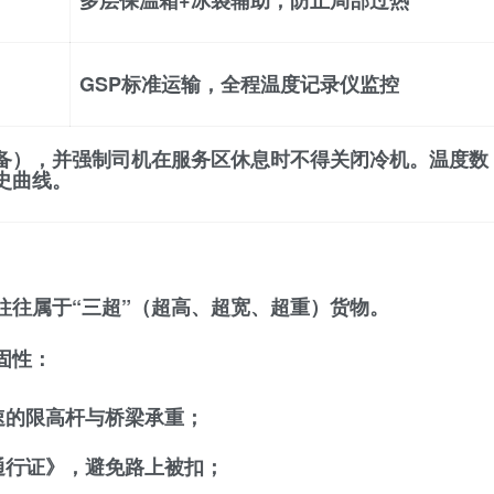
多层保温箱+冰袋辅助，防止局部过热
℃
GSP标准运输，全程温度记录仪监控
备），并强制司机在服务区休息时不得关闭冷机。温度数
史曲线。
往往属于“三超”（超高、超宽、超重）货物。
固性
：
速的限高杆与桥梁承重；
通行证》，避免路上被扣；