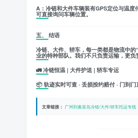
A：冷链和大件车辆装有GPS定位与温度
可直接询问车辆位置。
五、 结语
冷链、大件、轿车，每一类都是物流中的
业的特种部队
。我们不只负责运输，更负
🚛
冷链恒温 | 大件护送 | 轿车专运
📦 轨迹实时可查 · 丢损按约赔付 · 门到
文章链接：
广州到秦皇岛冷链/大件/轿车托运专线