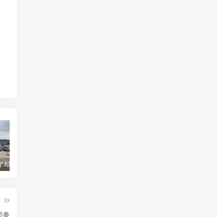
货到机场了却无法清关？海外代理不给力该如何补救？
海运拼箱货代目的港费用有哪些？如何避免隐藏收费
国际物流为什么会延误？常见原因及解决方案
篇
型参