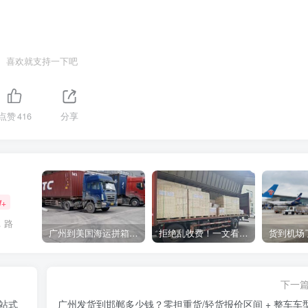
喜欢就支持一下吧
点赞
416
分享
W+
，路
广州到美国海运拼箱多少钱？2024年最新运费构成+隐藏费用避坑指南
拒绝乱收费！一文看懂中国货代计费套路，教你避开所有隐形坑
下一
站式
广州发货到邯郸多少钱？零担重货/轻货报价区间 + 整车车