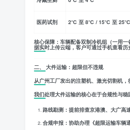
冷藏生鲜
0℃ 至 4℃
医药试剂
2℃ 至 8℃ / 15℃ 至 25
核心保障
：车辆配备双制冷机组（一用一
据实时上传云端，客户可通过手机查看历
二、 大件运输：超限但不违规
从广州工厂发出的注塑机、激光切割机，
我们处理大件运输的核心在于
合规性
与
稳
路线勘测
：提前排查京港澳、大广高
合规申报
：协助办理《超限运输车辆