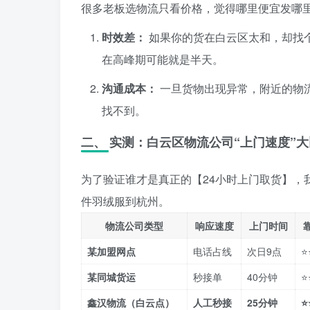
很多老板选物流只看价格，觉得哪里便宜发哪
时效差：
如果你的货在白云区太和，却找个
在高峰期可能就是半天。
沟通成本：
一旦货物出现异常，附近的物
找不到。
二、 实测：白云区物流公司“上门速度”
为了验证谁才是真正的【24小时上门取货】，我
件羽绒服到杭州。
物流公司类型
响应速度
上门时间
某加盟网点
电话占线
次日9点
⭐
某同城货运
秒接单
40分钟
⭐
鑫汉物流（白云点）
人工秒接
25分钟
⭐