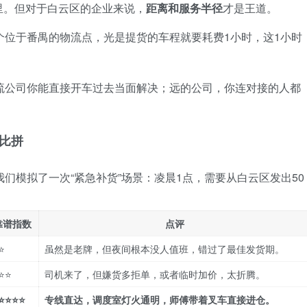
里。但对于白云区的企业来说，
距离和服务半径
才是王道。
位于番禺的物流点，光是提货的车程就要耗费1小时，这1小时
流公司你能直接开车过去当面解决；远的公司，你连对接的人都
大比拼
们模拟了一次“紧急补货”场景：凌晨1点，需要从白云区发出50
靠谱指数
点评
⭐
虽然是老牌，但夜间根本没人值班，错过了最佳发货期。
⭐⭐
司机来了，但嫌货多拒单，或者临时加价，太折腾。
⭐⭐⭐⭐
专线直达，调度室灯火通明，师傅带着叉车直接进仓。