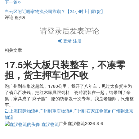
下一篇
白云区附近哪家物流公司靠谱？【24小时上门取货】
评论
抢沙发
请登录后发表评论
登录
注册
相关文章
17.5米大板只装整车，不凑零
担，货主押车也不收
跑广州到辛集这趟线，1780公里，我开了八年车，见过太多货主为
了省几百块钱，把红木家具跟饲料、瓷砖混装在一起，结果到了辛
集，家具成了“麻子脸”，赔的钱够发十次专车。我是老镖师，只走整
车...
上海国际物流
# 广州到重庆物流
# 广州到石家庄物流
# 广州到北京
物流
广州鑫汉物流
2026-8-6