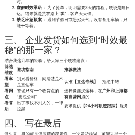
时。
虚假时效承诺：
为了抢单，明明需要3天的路程，硬说是隔日
达。结果就是货在路上“飘”，客户天天催。
缺乏应急预案：
遇到节假日或恶劣天气，没有备用车辆，只
能干等着。
三、 企业发货如何选到“时效最
稳”的那一家？
结合我这几年的经验，给大家三个硬核建议：
筛选
避坑指南
推荐做法
维度
看车
别只看价格，问清楚是不
认准
【直达专线】
，拒绝中转
型
是直达车
看网
警惕只有一个收货点的
选择像鑫汉这样，在
广州和上海都
点
“皮包公司”
有自营网点
的
看售
出了事找不到人的，一律
要求提供
【24小时轨迹跟踪】
服务
后
拉黑
四、 写在最后
做生意，拼的就是供应链的稳定性。一次发货延误，可能丢掉一个