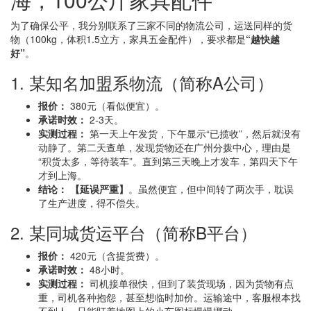
为了确保公平，我分别联系了三家不同的物流公司，运送同样的货
物（100kg，体积1.5立方，家具五金配件），要求都是
“越快越
好”
。
1. 某知名加盟系物流（简称A公司）
报价：
380元（看似便宜）。
承诺时效：
2-3天。
实测过程：
第一天上午发货，下午显示“已揽收”，然后就没有
动静了。第二天查单，发现货物还在广州分拨中心，理由是
“积货太多，等待装车”。直到第三天晚上才发车，第四天下午
才到上海。
结论：
【延误严重】
。虽然便宜，但中间转了两次手，耽误
了生产进度，得不偿失。
2. 某同城货运平台（简称B平台）
报价：
420元（含提货费）。
承诺时效：
48小时。
实测过程：
司机接单很快，但到了装货现场，因为货物有点
重，司机各种抱怨，甚至想临时加价。运输途中，客服根本找