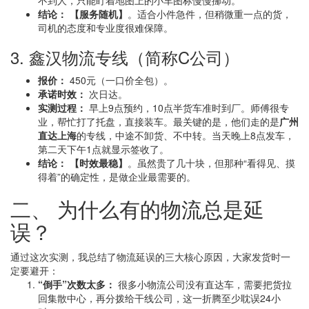
不到人，只能盯着地图上的小车图标慢慢挪动。
结论：
【服务随机】
。适合小件急件，但稍微重一点的货，
司机的态度和专业度很难保障。
3. 鑫汉物流专线（简称C公司）
报价：
450元（一口价全包）。
承诺时效：
次日达。
实测过程：
早上9点预约，10点半货车准时到厂。师傅很专
业，帮忙打了托盘，直接装车。最关键的是，他们走的是
广州
直达上海
的专线，中途不卸货、不中转。当天晚上8点发车，
第二天下午1点就显示签收了。
结论：
【时效最稳】
。虽然贵了几十块，但那种“看得见、摸
得着”的确定性，是做企业最需要的。
二、 为什么有的物流总是延
误？
通过这次实测，我总结了物流延误的三大核心原因，大家发货时一
定要避开：
“倒手”次数太多：
很多小物流公司没有直达车，需要把货拉
回集散中心，再分拨给干线公司，这一折腾至少耽误24小