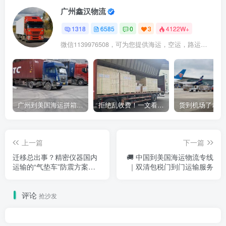
广州鑫汉物流
1318
6585
0
3
4122W+
微信1139976508，可为您提供海运，空运，路运，铁路运输
广州到美国海运拼箱多少钱？2024年最新运费构成+隐藏费用避坑指南
拒绝乱收费！一文看懂中国货代计费套路，教你避开所有隐形坑
上一篇
下一篇
迁移总出事？精密仪器国内
🚚 中国到美国海运物流专线
运输的“气垫车”防震方案解
｜双清包税门到门运输服务
析
评论
抢沙发