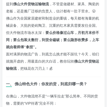
提到
佛山大件货物运输物流
，不管是做建材、家具、陶瓷的
老板，还是搬厂迁移的负责人，估计都有一肚子苦水。😤
佛山作为全国家居建材和制造业的重镇，每天都有海量的机
械设备、大批的瓷砖陶卫、沉重的红木家具需要发往全国。
但大件物流市场水太深：
要么价格像过山车，月初月末价不
同；要么包装太敷衍，到货全磕破；要么隐形收费多，上车
就由着师傅“拿捏”。
面对满屏的物流广告，到底怎么挑才能不踩坑？今天，咱们
就抛开虚的，用最直白的大白话，教你玩转
佛山大件货物运
输物流
，把钱花在刀刃上！💰
一、 佛山特色大件：你发的货，到底归哪一类？
在佛山，大件物流绝不是“一辆车拉走”那么简单。不同的货
物，需要的“VIP待遇”完全不同：