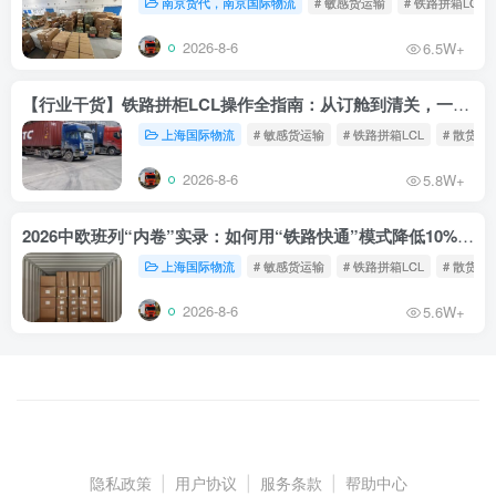
南京货代，南京国际物流
# 敏感货运输
# 铁路拼箱LCL
2026-8-6
6.5W+
【行业干货】铁路拼柜LCL操作全指南：从订舱到清关，一文读懂
上海国际物流
# 敏感货运输
# 铁路拼箱LCL
# 散货铁
2026-8-6
5.8W+
2026中欧班列“内卷”实录：如何用“铁路快通”模式降低10%物流成本？
上海国际物流
# 敏感货运输
# 铁路拼箱LCL
# 散货铁
2026-8-6
5.6W+
隐私政策
|
用户协议
|
服务条款
|
帮助中心