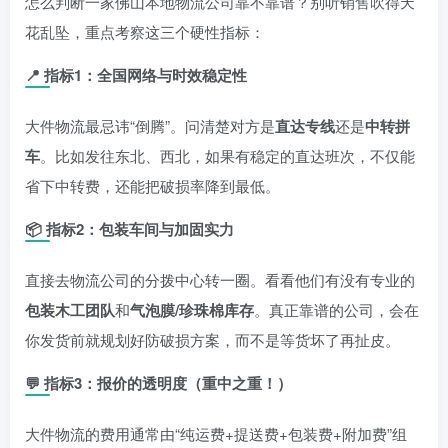
怎么判断一家佛山本地物流公司靠不靠谱？别听销售吹得天
花乱坠，重点考察这三个硬性指标：
📍 指标1：全国网络与时效稳定性
大件物流最忌讳“倒腾”。问清楚对方是
直达专线
还是
中转拼
车
。比如发往东北、西北，如果有稳定的直达班次，不仅能
省下中转费，还能把破损率降到最低。
📦 指标2：包装车间与加固实力
直接去物流公司的分拨中心转一圈。看看他们有没有专业的
包装木工团队
和
气泡膜/珍珠棉库存
。真正靠谱的公司，会在
你发货前就规划好防破损方案，而不是等货坏了再扯皮。
💬 指标3：报价的透明度（重中之重！）
大件物流的费用通常由“纯运费+提送费+包装费+附加费”组