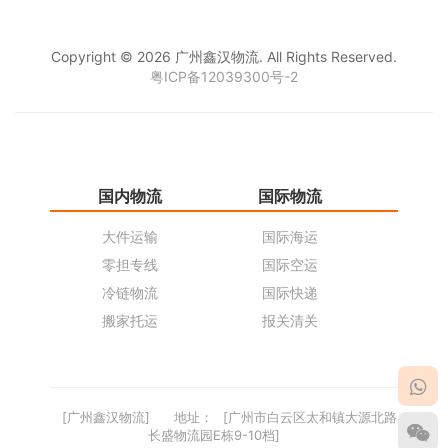
Copyright © 2026 广州鑫汉物流. All Rights Reserved.
粤ICP备12039300号-2
国内物流
国际物流
仓
大件运输
国际海运
仓
零担专线
国际空运
同
冷链物流
国际快递
货
搬家托运
报关清关
货
[广州鑫汉物流]
地址：
[广州市白云区太和镇大源北路
长盛物流园E栋9-10档]