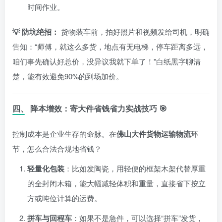
时间作业。
💡 防坑绝招：
货物装车前，拍好照片和视频发给司机，明确
告知：“师傅，就这么多货，地点有无电梯，停车距离多远，
咱们事先确认好总价，没异议我就下单了！”白纸黑字聊清
楚，能有效避免90%的到场加价。
四、 降本增效：寄大件省钱省力实战技巧 🎯
控制成本是企业生存的命脉。在
佛山大件货物运输物流
环
节，怎么合法合规地省钱？
轻量化包装
：比如发陶瓷，用轻便的框架木架代替厚重
的全封闭木箱，能大幅减轻体积和重量，直接省下按立
方或吨位计算的运费。
拼车与回程车
：如果不是急件，可以选择“拼车”发货，