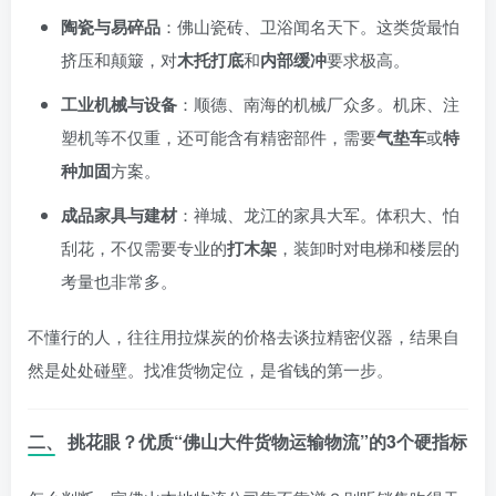
陶瓷与易碎品
：佛山瓷砖、卫浴闻名天下。这类货最怕
挤压和颠簸，对
木托打底
和
内部缓冲
要求极高。
工业机械与设备
：顺德、南海的机械厂众多。机床、注
塑机等不仅重，还可能含有精密部件，需要
气垫车
或
特
种加固
方案。
成品家具与建材
：禅城、龙江的家具大军。体积大、怕
刮花，不仅需要专业的
打木架
，装卸时对电梯和楼层的
考量也非常多。
不懂行的人，往往用拉煤炭的价格去谈拉精密仪器，结果自
然是处处碰壁。找准货物定位，是省钱的第一步。
二、 挑花眼？优质“佛山大件货物运输物流”的3个硬指标