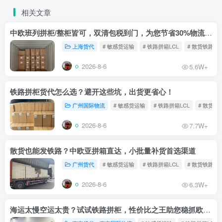
相关文章
中欧班列拼柜/整柜皆可，双清包税到门，为您节省30%物流成本！
上海货代
# 敏感货运输
# 铁路拼箱LCL
# 散货铁路
2026-8-6
5.6W+
铁路拼柜货代怎么选？避开这些坑，出货更省心！
广州国际物流
# 敏感货运输
# 铁路拼箱LCL
# 散货铁
2026-8-6
7.7W+
散货也能发铁路？中欧亚拼箱直达，小批量补货首选渠道
广州货代
# 敏感货运输
# 铁路拼箱LCL
# 散货铁路
2026-8-6
6.3W+
海运太慢空运太贵？试试铁路拼柜，性价比之王助您稳抓欧洲市场