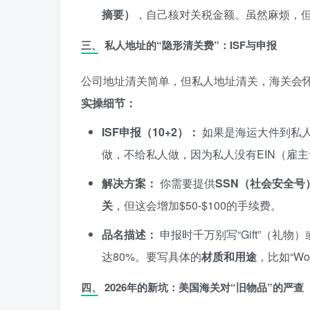
摘要）
，自己核对关税金额。虽然麻烦，
三、 私人地址的“隐形清关费”：ISF与申报
公司地址清关简单，但私人地址清关，海关会怀
实操细节：
ISF申报（10+2）：
如果是海运大件到私
做，不给私人做，因为私人没有EIN（雇
解决方案：
你需要提供
SSN（社会安全号
关
，但这会增加$50-$100的手续费。
品名描述：
申报时千万别写“Gift”（礼物）或
达80%。要写具体的
材质和用途
，比如“Woo
四、 2026年的新坑：美国海关对“旧物品”的严查