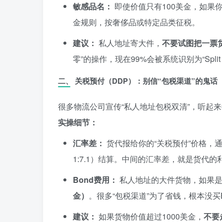
敏感品名：
即使价值只有100美金，如果
金规则，按奢侈品或特定品类征税。
建议：
私人地址寄大件，
不要试图把一票
零”的操作，现在99%会被系统识别为“Split
二、 关税预付（DDP）：别信“包税渠道”的鬼话
很多物流公司宣传“私人地址包税双清”，听起
实操细节：
汇率差：
货代报给你的“关税预付”价格，通
1:7.1）结算。中间的汇率差，就是货代
Bond费用：
私人地址的大件货物，如果是
金）
。很多“包税渠道”为了省钱，根本没买
建议：
如果货物价值超过1000美金，
不要