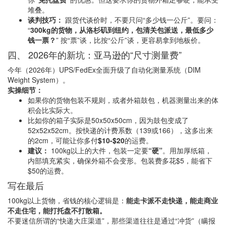
堆叠。
谈判技巧：
跟货代谈价时，不要只问“多少钱一公斤”。要问：
“
300kg的货物，从洛杉矶到纽约，包清关包派送，最低多少
钱一票？
” 按“票”谈，比按“公斤”谈，更容易拿到地板价。
四、 2026年的新坑：亚马逊的“尺寸测量费”
今年（2026年）UPS/FedEx全面升级了自动化测量系统（DIM
Weight System）。
实操细节：
如果你的货物包装不规则，或者外箱鼓包，机器测量出来的体
积会比实际大。
比如你的箱子实际是50x50x50cm，因为鼓包变成了
52x52x52cm。按快递的计费系数（139或166），这多出来
的2cm，可能让你多付
$10-$20
的运费。
建议：
100kg以上的大件，包装一定要
“硬”
。用加厚纸箱，
内部填充紧实，确保外箱不会变形。包装费多花$5，能省下
$50的运费。
写在最后
100kg以上货物，省钱的核心逻辑是：
能走卡派不走快递，能走商业
不走住宅，能打托盘不打散箱。
不要迷信所谓的“快递大庄渠道”，那些渠道往往是通过“冲货”（瞒报