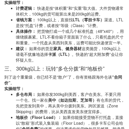
实操细节：
计费逻辑：
快递是按“体积重”和“实重”取大值。大件货物通常
体积大，100kg的货可能算出来是200kg的运费。
省钱方案：
100kg以上，直接找
LTL（零担卡车）
渠道。LTL
是按“托盘”计费，或者按“等级（Class）”计费。
具体操作：
把货物打成一个或几个标准托盘（48″x40″），用
缠绕膜裹紧。LTL不看你箱子里面装了什么，只看托盘的尺寸
和重量。一个托盘从美西到美东，运费可能比快递便宜一半。
建议：
如果你的货是
家具、健身器材
这类抛货，100kg以上
请毫不犹豫地选择
卡派（LTL）
。快递的“超大附加费”会让你
怀疑人生。
三、 300kg以上：玩转“多仓分拨”和“地板价”
到了这个重量级，你已经不是“散户”了，你有资格跟海外仓谈
“合同
价”
。
实操细节：
多仓布局：
如果你发300kg到美西，客户在美东。不要只用
一个仓。找一家在
美中（如达拉斯、芝加哥）
有仓库的货代，
先把货发到美中，再从美中分拨到美东。跨区派送（Zone
Skipping）的费用，比从美西直发美东便宜得多。
地板价（Floor Load）：
如果你能接受货物不打托盘，直接
以“散箱”形式装入集装箱（Floor Load），很多卡车公司会给
你
“免托盘费”
的优惠。但这要求你的货物外箱足够硬，能承受