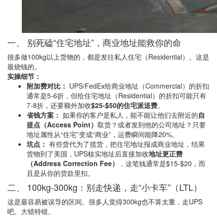
一、 别死磕“住宅地址”，商业地址能救你的命
很多做100kg以上货物的，都是发往私人住宅（Residential）。这是
最烧钱的。
实操细节：
附加费对比：
UPS/FedEx给商业地址（Commercial）的折扣
通常是5-6折，但给住宅地址（Residential）的折扣可能只有
7-8折，还要额外加收
$25-$50的住宅派送费
。
省钱方案：
如果你的客户是私人，能不能让他们去附近的
自
提点（Access Point）
取货？或者发到他的公司地址？只要
地址属性从“住宅”变成“商业”，运费瞬间能降20%。
坑点：
有些货代为了揽货，把住宅地址报成商业地址，结果
货物到了美国，UPS核实地址后直接加收
地址更正费
（Address Correction Fee）
，这笔钱通常是$15-$20，而
且是从你的货款里扣。
二、 100kg-300kg：别走快递，走“小卡车”（LTL）
这是最容易被误导的区间。很多人觉得300kg也不算太重，走UPS
吧。大错特错。