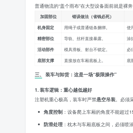
普通物流的“盖个雨布”在大型设备面前就是裸奔
加固部位
错误做法（省钱必死）
机身固定
用绳子或普通链条捆绑。
使
精密部位
导轨、丝杆直接暴露。
涂
活动部件
模具滑板、射台不锁定。
必
底部支撑
直接放在车厢底板上。
底
三、 装车与卸货：这是一场“极限操作”
1. 装车逻辑：重心越低越好
注塑机重心极高，装车时严禁
悬空吊装
。必须
角度控制
：设备爬上车厢的角度不能超过1
防滑处理
：枕木与车厢底板之间，必须喷