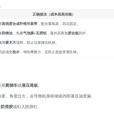
。
正确做法（成本虽高但稳）
用
高强度合成纤维吊装带
，配合紧线器，四点固定。
抹
防锈油
，包裹
气泡膜+瓦楞纸
，最外层再加
胶合板
防护。
须用
硬木方
顶死，防止位移撞击机身。
部必须垫
枕木
，增加摩擦力，且防止底盘受潮生锈。
采用
爬梯车
或
液压尾板
。
5度。角度过大，会导致机身前倾或内部液压油泄漏。
涂
防滑胶
或钉入防滑钉。