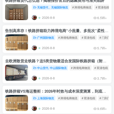
铁路拼箱货代怎么选？揭秘报价背后的隐藏费用与清关陷阱
无锡货代，无锡国际物流
# 跨境电商物流
# 双清包税
2026-8-8
6.5W+
告别高库存！铁路拼箱助力跨境电商“小批量、多批次”柔性补货
广州国际物流
# 跨境电商物流
# 双清包税
# 门到门物
2026-8-8
5.7W+
去欧洲散货走铁路？这5类货物最适合发国际铁路拼箱（附禁运清单）
中山货代. 中山国际物流
# 跨境电商物流
# 双清包税
2026-8-8
3.7W+
铁路拼箱VS海运整柜：2026年时效与成本深度测算，到底能省多少钱？
上海国际物流
# 跨境电商物流
# 双清包税
# 门到门物
2026-8-8
9.6W+