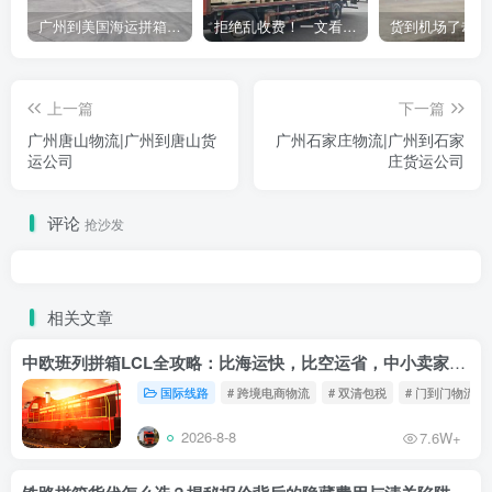
广州到美国海运拼箱多少钱？2024年最新运费构成+隐藏费用避坑指南
拒绝乱收费！一文看懂中国货代计费套路，教你避开所有隐形坑
上一篇
下一篇
广州唐山物流|广州到唐山货
广州石家庄物流|广州到石家
运公司
庄货运公司
评论
抢沙发
相关文章
中欧班列拼箱LCL全攻略：比海运快，比空运省，中小卖家的物流新宠！
国际线路
# 跨境电商物流
# 双清包税
# 门到门物流
2026-8-8
7.6W+