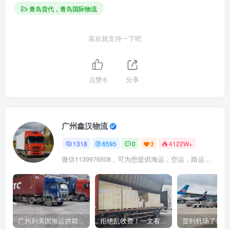
青岛货代，青岛国际物流
喜欢就支持一下吧
点赞
6
分享
广州鑫汉物流
1318
6595
0
3
4122W+
微信1139976508，可为您提供海运，空运，路运，铁路运输
广州到美国海运拼箱多少钱？2024年最新运费构成+隐藏费用避坑指南
拒绝乱收费！一文看懂中国货代计费套路，教你避开所有隐形坑