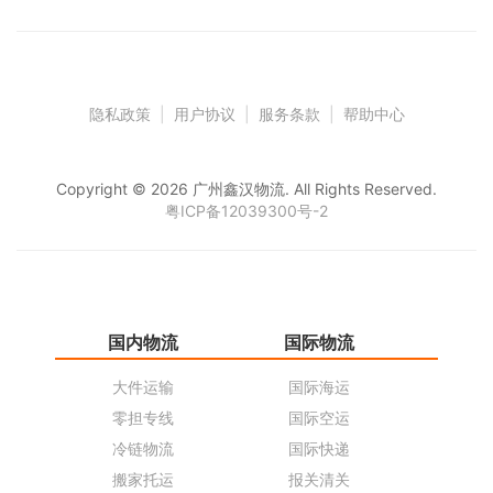
隐私政策
|
用户协议
|
服务条款
|
帮助中心
Copyright © 2026 广州鑫汉物流. All Rights Reserved.
粤ICP备12039300号-2
国内物流
国际物流
仓
大件运输
国际海运
仓
零担专线
国际空运
同
冷链物流
国际快递
货
搬家托运
报关清关
货