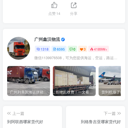
点赞
14
分享
广州鑫汉物流
1318
6595
0
3
4189W+
微信1139976508，可为您提供海运，空运，路运，铁路运输
广州到美国海运拼箱多少钱？2024年最新运费构成+隐藏费用避坑指南
拒绝乱收费！一文看懂中国货代计费套路，教你避开所有隐形坑
上一篇
下一篇
到阿联酋哪家货代好
到格鲁吉亚哪家货代好