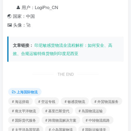
👤 用户：LogiPro_CN
🌏 国家：中国
🖼️ 头像：🚀
文章链接：
印尼敏感货物流全流程解析：如何安全、高
效、合规运输特殊货物到印度尼西亚
THE END
上海国际物流
# 海运拼箱
# 空运专线
# 敏感货物流
# 外贸物流服务
# 南太平洋物流
# 基里巴斯货代
# 岛国物流运输
# 国际货代服务
# 跨境物流解决方案
# 中转物流线路
# 太平洋岛国贸易
# 小岛国家物流
# 国际运输清关