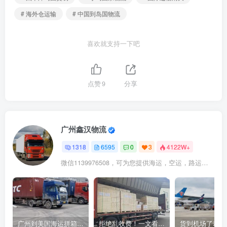
# 海外仓运输
# 中国到岛国物流
喜欢就支持一下吧
点赞
9
分享
广州鑫汉物流
1318
6595
0
3
4122W+
微信1139976508，可为您提供海运，空运，路运，铁路运输
广州到美国海运拼箱多少钱？2024年最新运费构成+隐藏费用避坑指南
拒绝乱收费！一文看懂中国货代计费套路，教你避开所有隐形坑