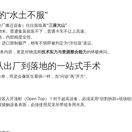
的“水土不服”
整厂搬迁设备）往往面临着
“三座大山”
：
2.8米。普通集装箱装不下，普通卡车不让上高速。
动，内部精度全毁。
进口限制极严，稍有不慎即被判定为“洋垃圾”退运。
服务内容，更是对物流商
技术实力与资源整合能力
的终极拷问。
：从出厂到落地的一站式手术
，而是会像医生看病一样，先“问诊”再“开方”。
装入开顶柜（Open Top）？对于超高设备，必须采用“切割拆卸+现场组
接接触设备表面，必须使用尼龙吊带或专用吊具。