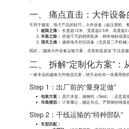
一、 痛点直击：大件设备
不同于服装、电子产品的轻巧，大件设备（如注塑机、
超限之痛：
长度超12米、宽度超2.5米、高度超
吊装之险：
价值千万的精密机床，稍有倾斜或震
清关之难：
越南海关对旧设备（尤其是二手机械）
因此，“越南大件设备运输方案，含装卸及派送”不仅是
二、 拆解“定制化方案”
一家专业的越南大件物流庄家，绝不会给你一张通用报价单
Step 1：出厂前的“量身定做”
包装方案：
是打木架、做钢托（Skid），还是直接
吊装模拟：
计算重心，确定吊点。严禁钢丝绳直
Step 2：干线运输的“特种部队”
车型匹配：