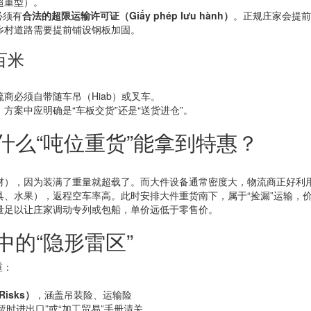
超重型）。
必须有
合法的超限运输许可证（Giấy phép lưu hành）
。正规庄家会提前
乡村道路需要提前铺设钢板加固。
百米
商必须自带随车吊（Hiab）或叉车。
方案中应明确是“车板交货”还是“送货进仓”。
什么“吨位重货”能拿到特惠？
材），因为装满了重量就超载了。而大件设备通常密度大，物流商正好利
、水果），返程空车率高。此时安排大件重货南下，属于“捡漏”运输，
量足以让庄家调动专列或包船，单价远低于零售价。
中的“隐形雷区”
重：
）
Risks）
，涵盖吊装险、运输险
暂时进出口”或“加工贸易”手册清关