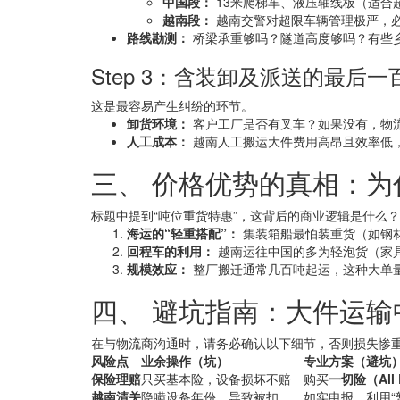
中国段：
13米爬梯车、液压轴线板（适合
越南段：
越南交警对超限车辆管理极严，
路线勘测：
桥梁承重够吗？隧道高度够吗？有些
Step 3：含装卸及派送的最后一
这是最容易产生纠纷的环节。
卸货环境：
客户工厂是否有叉车？如果没有，物流
人工成本：
越南人工搬运大件费用高昂且效率低，
三、 价格优势的真相：为
标题中提到“吨位重货特惠”，这背后的商业逻辑是什么？
海运的“轻重搭配”：
集装箱船最怕装重货（如钢
回程车的利用：
越南运往中国的多为轻泡货（家具
规模效应：
整厂搬迁通常几百吨起运，这种大单
四、 避坑指南：大件运输
在与物流商沟通时，请务必确认以下细节，否则损失惨
风险点
业余操作（坑）
专业方案（避坑
保险理赔
只买基本险，设备损坏不赔
购买
一切险（All 
越南清关
隐瞒设备年份，导致被扣
如实申报，利用“