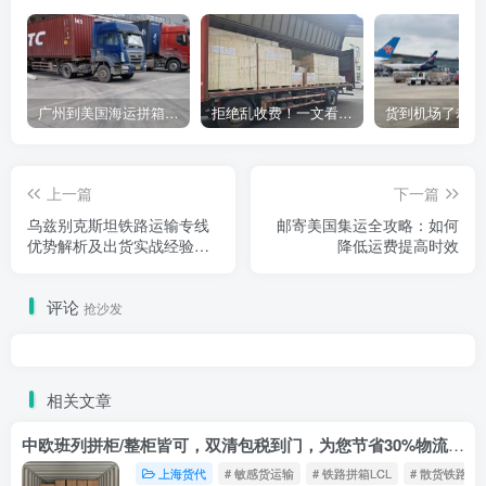
广州到美国海运拼箱多少钱？2024年最新运费构成+隐藏费用避坑指南
拒绝乱收费！一文看懂中国货代计费套路，教你避开所有隐形坑
上一篇
下一篇
乌兹别克斯坦铁路运输专线
邮寄美国集运全攻略：如何
优势解析及出货实战经验分
降低运费提高时效
享
评论
抢沙发
相关文章
中欧班列拼柜/整柜皆可，双清包税到门，为您节省30%物流成本！
上海货代
# 敏感货运输
# 铁路拼箱LCL
# 散货铁路