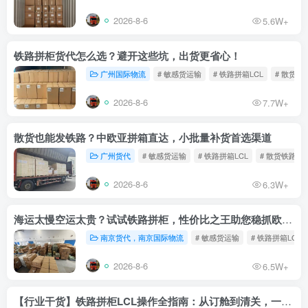
2026-8-6
5.6W+
铁路拼柜货代怎么选？避开这些坑，出货更省心！
广州国际物流
# 敏感货运输
# 铁路拼箱LCL
# 散货铁
2026-8-6
7.7W+
散货也能发铁路？中欧亚拼箱直达，小批量补货首选渠道
广州货代
# 敏感货运输
# 铁路拼箱LCL
# 散货铁路
2026-8-6
6.3W+
海运太慢空运太贵？试试铁路拼柜，性价比之王助您稳抓欧洲市场
南京货代，南京国际物流
# 敏感货运输
# 铁路拼箱LCL
2026-8-6
6.5W+
【行业干货】铁路拼柜LCL操作全指南：从订舱到清关，一文读懂