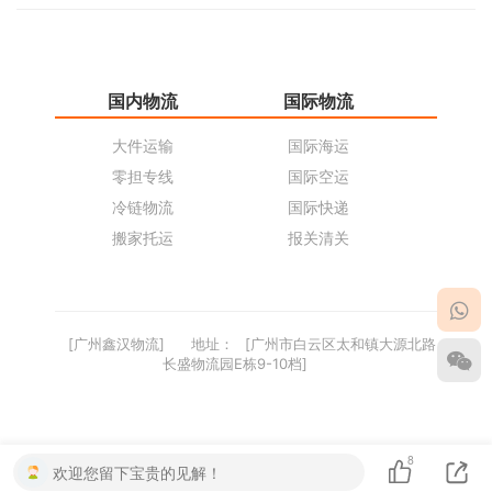
国内物流
国际物流
仓
大件运输
国际海运
仓
零担专线
国际空运
同
冷链物流
国际快递
货
搬家托运
报关清关
货
[广州鑫汉物流]
地址：
[广州市白云区太和镇大源北路
长盛物流园E栋9-10档]
8
欢迎您留下宝贵的见解！