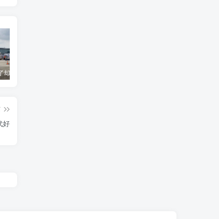
货到机场了却无法清关？海外代理不给力该如何补救？
海运拼箱货代目的港费用有哪些？如何避免隐藏收费
国际物流为什么会延误？常见原因及解决方案
篇
代好