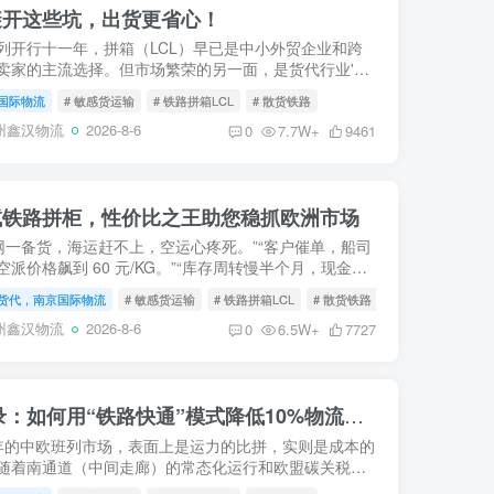
避开这些坑，出货更省心！
列开行十一年，拼箱（LCL）早已是中小外贸企业和跨
卖家的主流选择。但市场繁荣的另一面，是货代行业'白
'——低价揽货、灰色清关、临时加价、甩柜延误，每年
国际物流
# 敏感货运输
# 铁路拼箱LCL
# 散货铁路
老板栽在'...
州鑫汉物流
2026-8-6
0
7.7W+
9461
试铁路拼柜，性价比之王助您稳抓欧洲市场
网一备货，海运赶不上，空运心疼死。”“客户催单，船司
空派价格飙到 60 元/KG。”“库存周转慢半个月，现金流
了。”这是 2026 年无数外贸老板和跨境电商卖家面对的
货代，南京国际物流
# 敏感货运输
# 铁路拼箱LCL
# 散货铁路
.
州鑫汉物流
2026-8-6
0
6.5W+
7727
2026中欧班列“内卷”实录：如何用“铁路快通”模式降低10%物流成本？
6年的中欧班列市场，表面上是运力的比拼，实则是成本的
随着南通道（中间走廊）的常态化运行和欧盟碳关税
AM）的深化，传统物流模式的利润空间已被极度压缩。