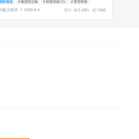
国际物流
# 敏感货运输
# 铁路拼箱LCL
# 散货铁路
酷的“内卷”...
州鑫汉物流
2026-8-6
0
5.6W+
7995