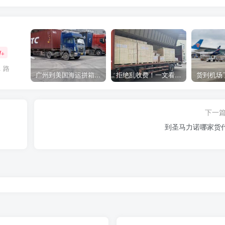
W+
，路
广州到美国海运拼箱多少钱？2024年最新运费构成+隐藏费用避坑指南
拒绝乱收费！一文看懂中国货代计费套路，教你避开所有隐形坑
下一
到圣马力诺哪家货