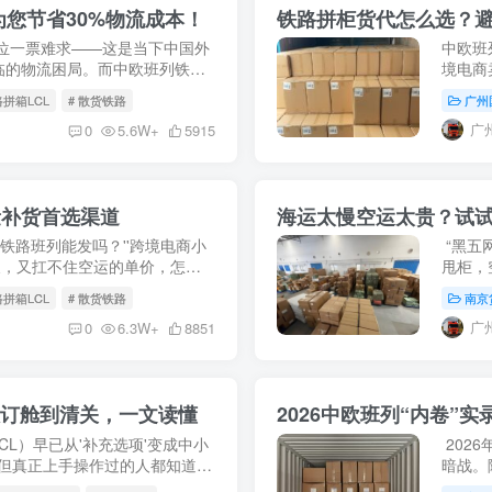
您节省30%物流成本！
铁路拼柜货代怎么选？
位一票难求——这是当下中国外
中欧班
临的物流困局。而中欧班列铁路
境电商
到门服务的成熟，正在为 0.5 方
牌丛生
路拼箱LCL
# 散货铁路
广州
都有外贸
广
0
5.6W+
5915
量补货首选渠道
海运太慢空运太贵？试
货，铁路班列能发吗？''跨境电商小
“黑五
 天，又扛不住空运的单价，怎么
甩柜，
FBA 小批量补货——铁路拼箱是
直接断
路拼箱LCL
# 散货铁路
南京
现实困..
广
0
6.3W+
8851
从订舱到清关，一文读懂
L）早已从'补充选项'变成中小
202
。但真正上手操作过的人都知道
暗战。
么简单，从订舱前的货物预审，到
（CB