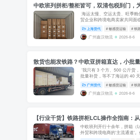
中欧班列拼柜/整柜皆可，双清包税到门，为
海运太慢、空运太贵、旺季舱
贸企业和跨境电商卖家共同面
拼柜（LCL）+ 双清包税DDP
上海货代
# 敏感货运输
# 铁
到上百方的货物提...
广州鑫汉物流
2026-8-6
散货也能发铁路？中欧亚拼箱直达，小批
'我只有 3 个方、500 公斤
批量补货，等不了海运的 40
办？''样品单、试单、亚马逊 
广州货代
# 敏感货运输
# 铁
不是智商税？'...
广州鑫汉物流
2026-8-6
【行业干货】铁路拼柜LCL操作全指南：
中欧班列开行十余年，拼箱（LC
外贸和跨境电商的'主流通道'
——铁路拼箱不是'订个舱'那