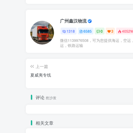
广州鑫汉物流
1318
6585
0
3
4052
微信1139976508，可为您提供海运，空运
运，铁路运输
上一篇
夏威夷专线
评论
抢沙发
相关文章