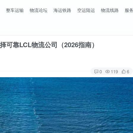
整车运输
物流论坛
海运铁路
空运陆运
物流线路
服
可靠LCL物流公司（2026指南）
0
119
6