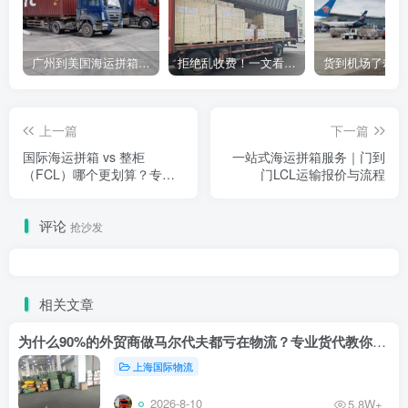
广州到美国海运拼箱多少钱？2024年最新运费构成+隐藏费用避坑指南
拒绝乱收费！一文看懂中国货代计费套路，教你避开所有隐形坑
上一篇
下一篇
国际海运拼箱 vs 整柜
一站式海运拼箱服务｜门到
（FCL）哪个更划算？专业
门LCL运输报价与流程
对比分析
评论
抢沙发
相关文章
为什么90%的外贸商做马尔代夫都亏在物流？专业货代教你止损
上海国际物流
2026-8-10
5.8W+