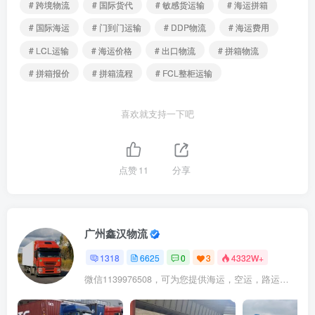
# 跨境物流
# 国际货代
# 敏感货运输
# 海运拼箱
# 国际海运
# 门到门运输
# DDP物流
# 海运费用
# LCL运输
# 海运价格
# 出口物流
# 拼箱物流
# 拼箱报价
# 拼箱流程
# FCL整柜运输
喜欢就支持一下吧
点赞
11
分享
广州鑫汉物流
1318
6625
0
3
4332W+
微信1139976508，可为您提供海运，空运，路运，铁路运输