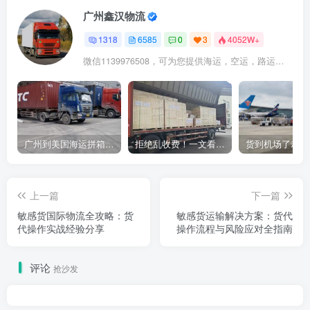
广州鑫汉物流
1318
6585
0
3
4052W+
微信1139976508，可为您提供海运，空运，路运，铁路运输
广州到美国海运拼箱多少钱？2024年最新运费构成+隐藏费用避坑指南
拒绝乱收费！一文看懂中国货代计费套路，教你避开所有隐形坑
上一篇
下一篇
敏感货国际物流全攻略：货
敏感货运输解决方案：货代
代操作实战经验分享
操作流程与风险应对全指南
评论
抢沙发