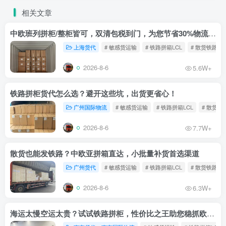
相关文章
中欧班列拼柜/整柜皆可，双清包税到门，为您节省30%物流成本！
上海货代
# 敏感货运输
# 铁路拼箱LCL
# 散货铁路
2026-8-6
5.6W+
铁路拼柜货代怎么选？避开这些坑，出货更省心！
广州国际物流
# 敏感货运输
# 铁路拼箱LCL
# 散货铁
2026-8-6
7.7W+
散货也能发铁路？中欧亚拼箱直达，小批量补货首选渠道
广州货代
# 敏感货运输
# 铁路拼箱LCL
# 散货铁路
2026-8-6
6.3W+
海运太慢空运太贵？试试铁路拼柜，性价比之王助您稳抓欧洲市场