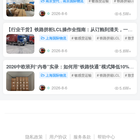
南京货代，南京国际物流
# 敏感货运输
# 铁路拼箱LCL
2026-8-6
6.5W+
【行业干货】铁路拼柜LCL操作全指南：从订舱到清关，一文读懂
上海国际物流
# 敏感货运输
# 铁路拼箱LCL
# 散货铁
2026-8-6
5.8W+
2026中欧班列“内卷”实录：如何用“铁路快通”模式降低10%物流成本？
上海国际物流
# 敏感货运输
# 铁路拼箱LCL
# 散货铁
2026-8-6
5.6W+
隐私政策
|
用户协议
|
服务条款
|
帮助中心