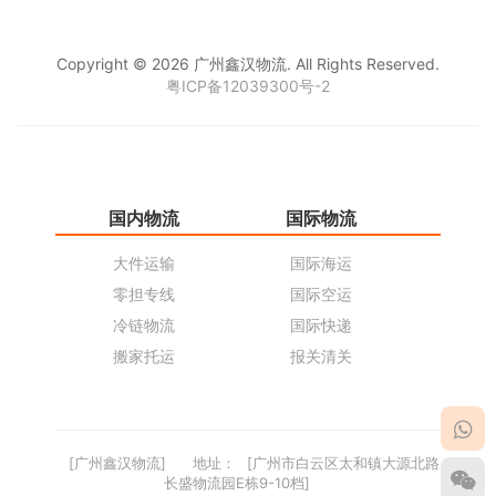
Copyright © 2026 广州鑫汉物流. All Rights Reserved.
粤ICP备12039300号-2
国内物流
国际物流
仓
大件运输
国际海运
仓
零担专线
国际空运
同
冷链物流
国际快递
货
搬家托运
报关清关
货
[广州鑫汉物流]
地址：
[广州市白云区太和镇大源北路
长盛物流园E栋9-10档]