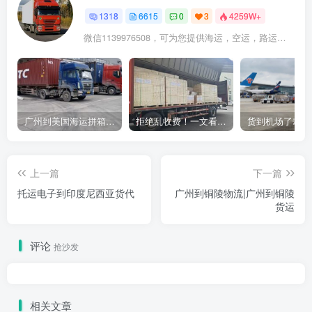
1318
6615
0
3
4259W+
微信1139976508，可为您提供海运，空运，路运，铁路运输
广州到美国海运拼箱多少钱？2024年最新运费构成+隐藏费用避坑指南
拒绝乱收费！一文看懂中国货代计费套路，教你避开所有隐形坑
上一篇
下一篇
托运电子到印度尼西亚货代
广州到铜陵物流|广州到铜陵
货运
评论
抢沙发
相关文章