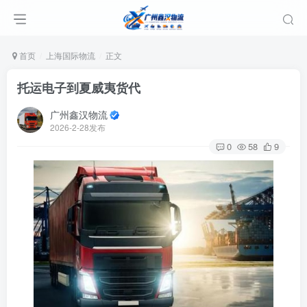
首页
上海国际物流
正文
托运电子到夏威夷货代
广州鑫汉物流
2026-2-28发布
0
58
9