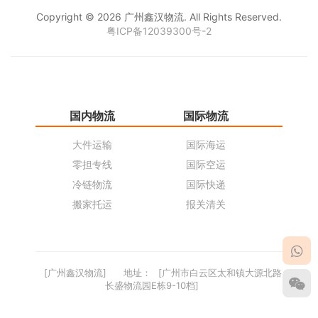
Copyright © 2026 广州鑫汉物流. All Rights Reserved.
粤ICP备12039300号-2
国内物流
国际物流
仓
大件运输
国际海运
仓
零担专线
国际空运
同
冷链物流
国际快递
货
搬家托运
报关清关
货
[广州鑫汉物流]
地址：
[广州市白云区太和镇大源北路
长盛物流园E栋9-10档]