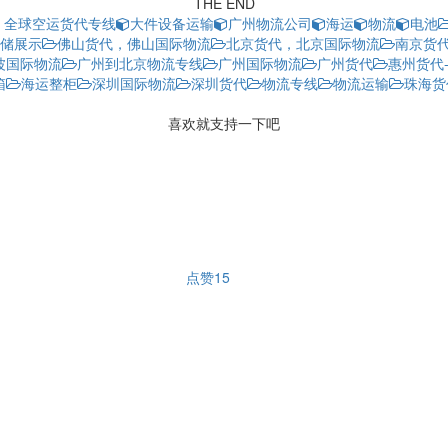
THE END
｜全球空运货代专线
大件设备运输
广州物流公司
海运
物流
电池
储展示
佛山货代，佛山国际物流
北京货代，北京国际物流
南京货
波国际物流
广州到北京物流专线
广州国际物流
广州货代
惠州货代
箱
海运整柜
深圳国际物流
深圳货代
物流专线
物流运输
珠海货
喜欢就支持一下吧
点赞
15