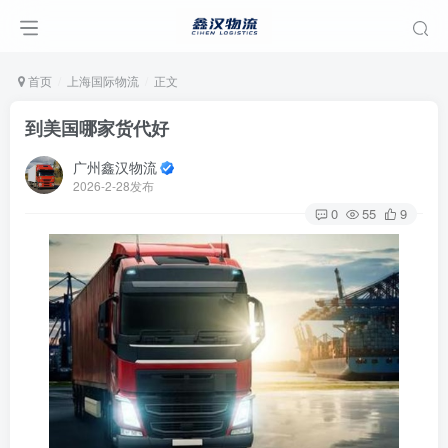
首页
上海国际物流
正文
到美国哪家货代好
广州鑫汉物流
2026-2-28发布
0
55
9