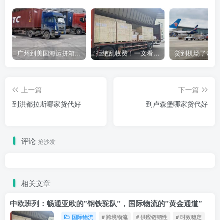
广州到美国海运拼箱多少钱？2024年最新运费构成+隐藏费用避坑指南
拒绝乱收费！一文看懂中国货代计费套路，教你避开所有隐形坑
上一篇
下一篇
到洪都拉斯哪家货代好
到卢森堡哪家货代好
评论
抢沙发
相关文章
中欧班列：畅通亚欧的”钢铁驼队”，国际物流的”黄金通道”
国际物流
# 跨境物流
# 供应链韧性
# 时效稳定