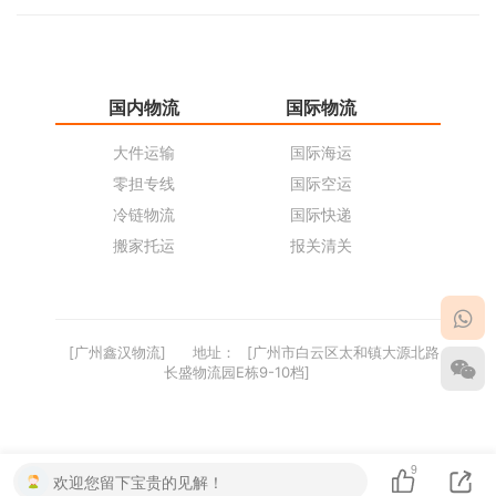
国内物流
国际物流
仓
大件运输
国际海运
仓
零担专线
国际空运
同
冷链物流
国际快递
货
搬家托运
报关清关
货
[广州鑫汉物流]
地址：
[广州市白云区太和镇大源北路
长盛物流园E栋9-10档]
9
欢迎您留下宝贵的见解！