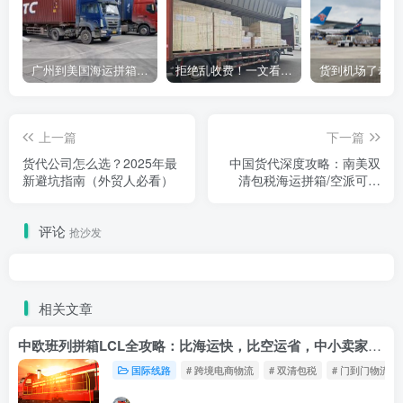
广州到美国海运拼箱多少钱？2024年最新运费构成+隐藏费用避坑指南
拒绝乱收费！一文看懂中国货代计费套路，教你避开所有隐形坑
上一篇
下一篇
货代公司怎么选？2025年最
中国货代深度攻略：南美双
新避坑指南（外贸人必看）
清包税海运拼箱/空派可选
——巴西阿根廷智利专线全
解析
评论
抢沙发
相关文章
中欧班列拼箱LCL全攻略：比海运快，比空运省，中小卖家的物流新宠！
国际线路
# 跨境电商物流
# 双清包税
# 门到门物流