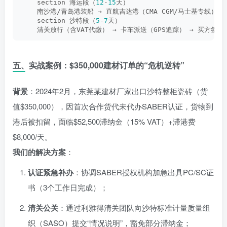
    section 海运段（
12
-
15
天）  
    南沙港/青岛港装船 → 直航吉达港（CMA CGM/马士基专线） 
    section 沙特段（
5
-
7
天）  
    清关放行（含VAT代缴） → 卡车派送（GPS追踪） → 买方签
五、实战案例：$350,000建材订单的“危机逆转”
背景
：2024年2月，东莞某建材厂家出口沙特整柜瓷砖（货
值$350,000），因首次合作货代未代办SABER认证，货物到
港后被扣留，面临$52,500滞纳金（15% VAT）+滞港费
$8,000/天。
我们的解决方案
：
认证紧急补办
：协调SABER授权机构加急出具PC/SC证
书（3个工作日完成）；
清关公关
：通过利雅得清关团队向沙特标准计量质量组
织（SASO）提交“情况说明”，豁免部分滞纳金；