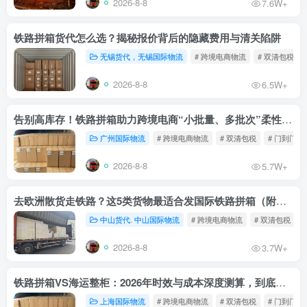
2026-8-8
7.6W+
铁路拼箱货代怎么选？揭秘报价背后的隐藏费用与清关陷阱
无锡货代，无锡国际物流
# 跨境电商物流
# 双清包税
2026-8-8
6.5W+
告别高库存！铁路拼箱助力跨境电商“小批量、多批次”柔性补货
广州国际物流
# 跨境电商物流
# 双清包税
# 门到门物
2026-8-8
5.7W+
去欧洲散货走铁路？这5类货物最适合发国际铁路拼箱（附禁运清单）
中山货代. 中山国际物流
# 跨境电商物流
# 双清包税
2026-8-8
3.7W+
铁路拼箱VS海运整柜：2026年时效与成本深度测算，到底能省多少钱？
上海国际物流
# 跨境电商物流
# 双清包税
# 门到门物