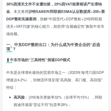
38%因清关文件不全遭扣留，29%因VAT核算错误产生滞纳
金
。本文将用
沙特SABER/阿联酋ESMA认证数据库
+
200+票
DDP整柜实操案例
，拆解“中国货代+DDP整柜+沙特阿联酋
清关+VAT代缴”的核心能力，助您用“合规确定性”换取中东市
场份额。
一、中东DDP整柜出口：为什么成为中资企业的“必选
项”？
▍中东市场的“三高特性”倒逼DDP模式
中东是全球增长最快的贸易市场之一（2023年海湾六国GDP
增速达4.2%），但物流环境呈现“高风险、高门槛、高回报”
特征：
高风险
：沙特海关查验率32%（全球平均15%），阿联
酋迪拜港因“货证不符”扣货率28%；