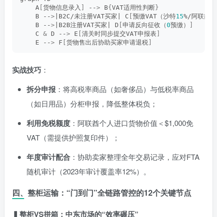
    A
[
货物信息录入
]
 --
>
 B
{
VAT适用性判断
}
    B --
>
|B2C/未注册VAT买家| C
[
预缴VAT（沙特
15
%/阿联酋
5
    B --
>
|B2B注册VAT买家| D
[
申请反向征收（
0
预缴）
]
    C 
&
 D --
>
 E
[
清关时同步提交VAT申报表
]
    E --
>
 F
[
货物售出后协助买家申请退税
]
实战技巧
：
拆分申报
：将高税率商品（如奢侈品）与低税率商品
（如日用品）分柜申报，降低整体税负；
利用免税额度
：阿联酋个人进口货物价值＜$1,000免
VAT（需提供护照复印件）；
年度审计配合
：协助卖家整理全年交易记录，应对FTA
随机审计（2023年审计覆盖率12%）。
四、整柜运输：“门到门”全链路管控的12个关键节点
▍整柜VS拼箱：中东市场的“效率碾压”