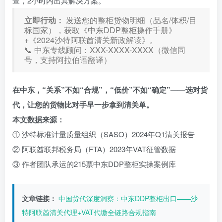
查，2小时内出具解决方案。
立即行动：
发送您的整柜货物明细（品名/体积/目
标国家），获取《中东DDP整柜操作手册》
+《2024沙特阿联酋清关新政解读》。
📞 中东专线顾问：XXX-XXXX-XXXX（微信同
号，支持阿拉伯语翻译）
在中东，“关系”不如“合规”，“低价”不如“确定”——选对货
代，让您的货物比对手早一步拿到清关单。
本文数据来源：
① 沙特标准计量质量组织（SASO）2024年Q1清关报告
② 阿联酋联邦税务局（FTA）2023年VAT征管数据
③ 作者团队承运的215票中东DDP整柜实操案例库
文章链接：
中国货代深度洞察：中东DDP整柜出口——沙
特阿联酋清关代理+VAT代缴全链路合规指南