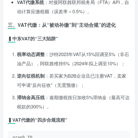
VAT代缴系统
：对接阿联酋联邦税务局（FTA）API，自
动计算应缴税额（误差率＜0.5%）。
三、VAT代缴：从“被动补缴”到“主动合规”的进化
▍中东VAT的“三大陷阱”
税率动态调整
：沙特2023年VAT从15%回调至5%（非石
油产品），阿联酋维持5%（2024年拟上调至10%）；
逆向征税机制
：若买家为B2B企业且已注册VAT，卖家
可申请“反向征收”（无需预缴）；
滞纳金高压线
：逾期缴税按日加收5%滞纳金（最高可达
税款的300%）。
▍VAT代缴的“四步合规流程”
graph TD  