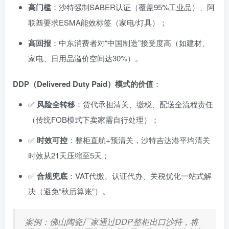
高门槛
：沙特强制SABER认证（覆盖95%工业品）、阿
联酋要求ESMA能效标签（家电/灯具）；
高回报
：中东消费者对“中国制造”接受度高（如建材、
家电、日用品溢价空间达30%）。
DDP（Delivered Duty Paid）模式的价值
：
✅
风险全转移
：货代承担清关、缴税、配送全流程责任
（传统FOB模式下卖家需自行处理）；
✅
时效可控
：整柜直航+预清关，沙特吉达港平均清关
时效从21天压缩至5天；
✅
合规兜底
：VAT代缴、认证代办、关税优化一站式解
决（避免“秋后算账”）。
案例：佛山陶瓷厂家通过DDP整柜出口沙特，将