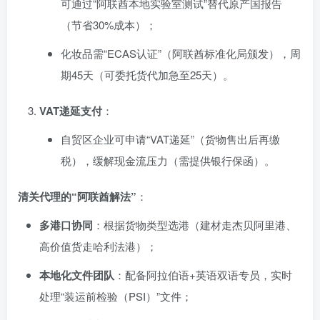
可通过“阿联酋本地实验室测试”替代原产国报告
（节省30%成本）；
化妆品需“ECAS认证”（阿联酋标准化局颁发），周
期45天（可委托货代加急至25天）。
VAT递延支付
：
自贸区企业可申请“VAT递延”（货物售出后再缴
税），缓解现金流压力（需提供银行保函）。
清关代理的“阿联酋解法”
：
多港口协同
：根据货物类型选港（建材走杰贝阿里港、
高价值货走哈利法港）；
本地化文件团队
：配备阿拉伯语+英语双语专员，实时
处理“装运前检验（PSI）”文件；