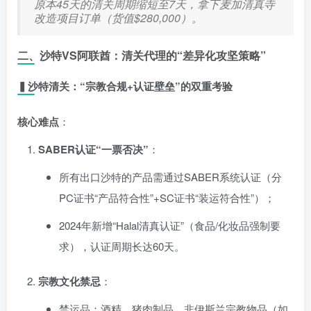
原本45天的清关周期缩短至7天，拿下麦加清真寺
改造项目订单（货值$280,000）。
二、沙特VS阿联酋：清关代理的“差异化攻坚策略”
▍沙特清关：“宗教合规+认证壁垒”的双重考验
核心难点
：
SABER认证“一票否决”
：
所有出口沙特的产品需通过SABER系统认证（分
PC证书“产品符合性”+SC证书“装运符合性”）；
2024年新增“Halal清真认证”（食品/化妆品强制要
求），认证周期长达60天。
宗教文化禁忌
：
禁运品：酒精、猪肉制品、非伊斯兰宗教物品（如