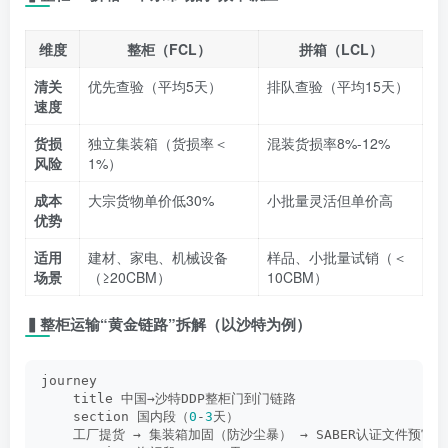
维度
整柜（FCL）
拼箱（LCL）
清关
优先查验（平均5天）
排队查验（平均15天）
速度
货损
独立集装箱（货损率＜
混装货损率8%-12%
风险
1%）
成本
大宗货物单价低30%
小批量灵活但单价高
优势
适用
建材、家电、机械设备
样品、小批量试销（＜
场景
（≥20CBM）
10CBM）
▍整柜运输“黄金链路”拆解（以沙特为例）
journey  
    title 中国→沙特DDP整柜门到门链路  
    section 国内段（
0
-
3
天）  
    工厂提货 → 集装箱加固（防沙尘暴） → SABER认证文件预审 