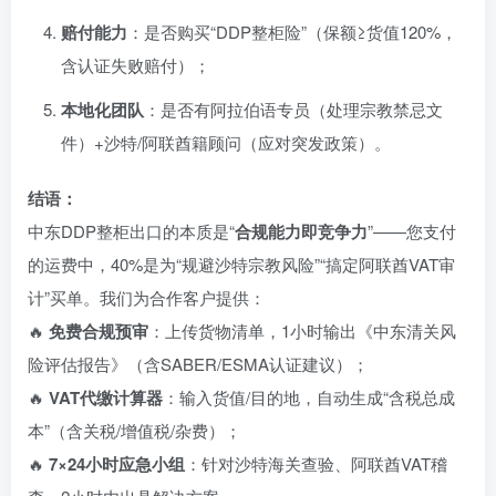
赔付能力
：是否购买“DDP整柜险”（保额≥货值120%，
含认证失败赔付）；
本地化团队
：是否有阿拉伯语专员（处理宗教禁忌文
件）+沙特/阿联酋籍顾问（应对突发政策）。
结语：
中东DDP整柜出口的本质是“
合规能力即竞争力
”——您支付
的运费中，40%是为“规避沙特宗教风险”“搞定阿联酋VAT审
计”买单。我们为合作客户提供：
🔥
免费合规预审
：上传货物清单，1小时输出《中东清关风
险评估报告》（含SABER/ESMA认证建议）；
🔥
VAT代缴计算器
：输入货值/目的地，自动生成“含税总成
本”（含关税/增值税/杂费）；
🔥
7×24小时应急小组
：针对沙特海关查验、阿联酋VAT稽