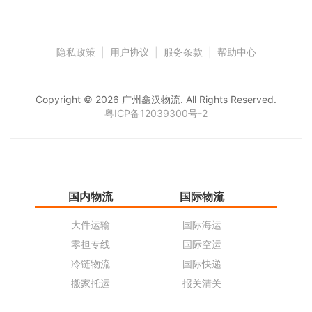
隐私政策
|
用户协议
|
服务条款
|
帮助中心
Copyright © 2026 广州鑫汉物流. All Rights Reserved.
粤ICP备12039300号-2
国内物流
国际物流
仓
大件运输
国际海运
仓
零担专线
国际空运
同
冷链物流
国际快递
货
搬家托运
报关清关
货