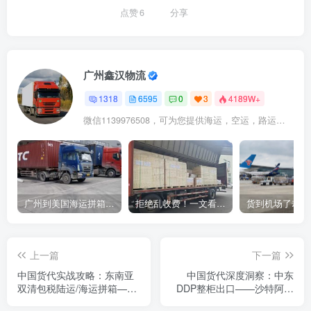
点赞
6
分享
广州鑫汉物流
1318
6595
0
3
4189W+
微信1139976508，可为您提供海运，空运，路运，铁路运输
广州到美国海运拼箱多少钱？2024年最新运费构成+隐藏费用避坑指南
拒绝乱收费！一文看懂中国货代计费套路，教你避开所有隐形坑
上一篇
下一篇
中国货代实战攻略：东南亚
中国货代深度洞察：中东
双清包税陆运/海运拼箱——
DDP整柜出口——沙特阿联
越南泰国印尼专线全解析
酋清关代理+VAT代缴全链路