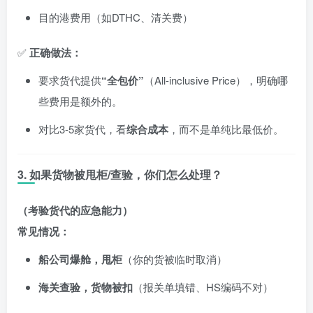
目的港费用（如DTHC、清关费）
✅
正确做法：
要求货代提供
“全包价”
（All-inclusive Price），明确哪
些费用是额外的。
对比3-5家货代，看
综合成本
，而不是单纯比最低价。
3. 如果货物被甩柜/查验，你们怎么处理？
（考验货代的应急能力）
常见情况：
船公司爆舱，甩柜
（你的货被临时取消）
海关查验，货物被扣
（报关单填错、HS编码不对）