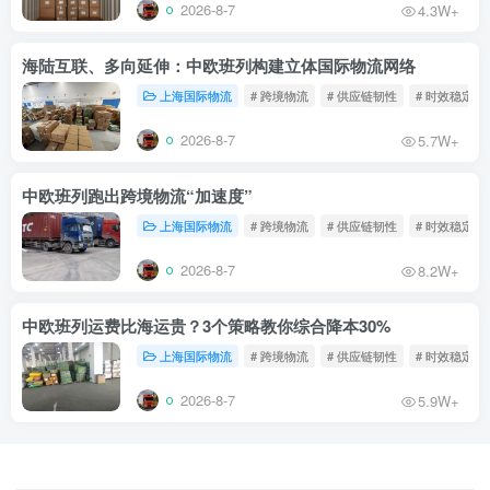
2026-8-7
4.3W+
海陆互联、多向延伸：中欧班列构建立体国际物流网络
上海国际物流
# 跨境物流
# 供应链韧性
# 时效稳定
2026-8-7
5.7W+
中欧班列跑出跨境物流“加速度”
上海国际物流
# 跨境物流
# 供应链韧性
# 时效稳定
2026-8-7
8.2W+
中欧班列运费比海运贵？3个策略教你综合降本30%
上海国际物流
# 跨境物流
# 供应链韧性
# 时效稳定
2026-8-7
5.9W+