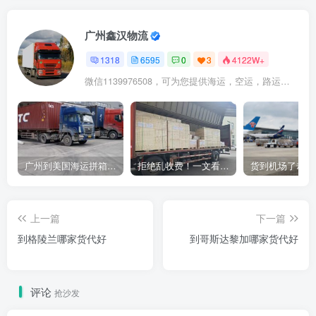
广州鑫汉物流
1318
6595
0
3
4122W+
微信1139976508，可为您提供海运，空运，路运，铁路运输
广州到美国海运拼箱多少钱？2024年最新运费构成+隐藏费用避坑指南
拒绝乱收费！一文看懂中国货代计费套路，教你避开所有隐形坑
上一篇
下一篇
到格陵兰哪家货代好
到哥斯达黎加哪家货代好
评论
抢沙发