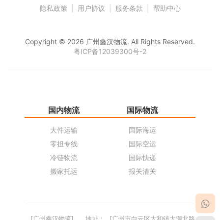
隐私政策
|
用户协议
|
服务条款
|
帮助中心
Copyright © 2026 广州鑫汉物流. All Rights Reserved.
粤ICP备12039300号-2
国内物流
国际物流
仓
大件运输
国际海运
仓
零担专线
国际空运
同
冷链物流
国际快递
货
搬家托运
报关清关
货
[广州鑫汉物流]
地址：
[广州市白云区太和镇大源北路