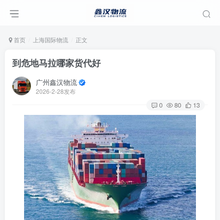
首页
上海国际物流
正文
到危地马拉哪家货代好
广州鑫汉物流
2026-2-28发布
0
80
13