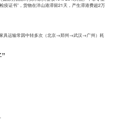
检疫证书”，货物在洋山港滞留21天，产生滞港费超2万
州的家具运输常因中转多次（北京→郑州→武汉→广州）耗
”
。