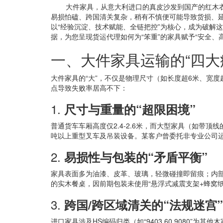
大件家具，从意大利进口的真皮沙发到国产的红木
易损怕磕、跨国清关复杂，稍有不慎便可能导致货损、延误
以“经验沉淀、技术赋能、全链把控”为核心，成为破解
据，为您呈现货运代理如何为“笨重”的家具赋予“安全、
一、大件家具运输的“四大
大件家具的“大”，不仅是物理尺寸（如长度超6米、宽度
点导致失败率居高不下：
1.
尺寸与重量的“超限困境”
普通货车车厢高度仅2.4-2.6米，而大型家具（如带
吨以上重型叉车及吊装设备。某客户曾委托非专业公司运
2.
易损性与包装的“矛盾平衡”
家具表面多为油漆、皮革、玻璃，轻微碰撞即留痕；内部
的实木餐桌，因前期包装未使用“悬浮式减震支架+蜂窝
3.
跨国/跨区域清关的“法规迷宫”
进口家具涉及HS编码归类（如“9403.60.9080”为其他