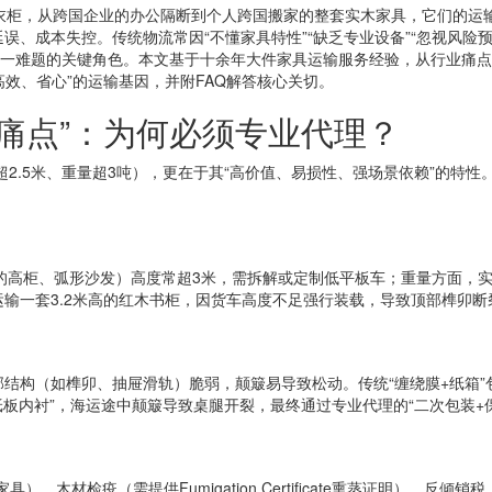
衣柜，从跨国企业的办公隔断到个人跨国搬家的整套实木家具，它们的运输
、成本失控。传统物流常因“不懂家具特性”“缺乏专业设备”“忽视风险预
这一难题的关键角色。本文基于十余年大件家具运输服务经验，从行业痛
高效、省心”的运输基因，并附FAQ解答核心关切。
痛点”：为何必须专业代理？
超2.5米、重量超3吨），更在于其“高价值、易损性、强场景依赖”的特
顶线的高柜、弧形沙发）高度常超3米，需拆解或定制低平板车；重量方面，
输一套3.2米高的红木书柜，因货车高度不足强行装载，导致顶部榫卯断
结构（如榫卯、抽屉滑轨）脆弱，颠簸易导致松动。传统“缠绕膜+纸箱
纸板内衬”，海运途中颠簸导致桌腿开裂，最终通过专业代理的“二次包装+
木家具）、木材检疫（需提供Fumigation Certificate熏蒸证明）、