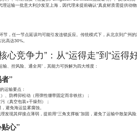
代理运输一批意大利沙发至上海，因代理未提前确认“真皮材质需提供动物
送”多环节，任一节点延误均可能引发连锁反应。传统模式下，从北京到广
比高达30%。
心竞争力”：从“运得走”到“运得好
运输、控风险、通全局”，其能力可拆解为四大维度：
者”
质的运输要点：
吹）、防榫卯松动（用弹性绷带固定而非铁丝）；
污（真空包装+干燥剂）；
膜，避免海运盐雾腐蚀。
理发现其焊接点薄弱，提前用“三角支撑板”加固，避免了运输中散架风险
心贴心”