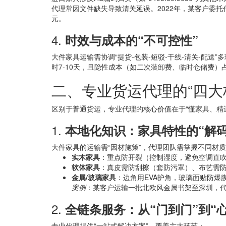
代理常因文件缺失导致清关延误。2022年，某客户委托
元。
4.
时效与成本的“不可控性”
大件家具运输需协调“提货-包装-短驳-干线-清关-配
时7-10天，且隐性成本（如二次装卸费、临时仓储费）占
二、专业货运代理的“四大核
区别于普通货运，专业代理的核心价值在于“懂家具、精
1.
本地化知识：家具特性的“解码
大件家具的运输需“因材施策”，代理团队需掌握不同材
实木家具
：重点防开裂（控制湿度，避免空调直
软体家具
：真皮需防刮擦（套防污罩）、布艺需防
金属/玻璃家具
：边角用EVA护角，玻璃面贴防爆
案例
：某客户运输一批北欧风金属书架至深圳，代
2.
全链条服务：从“门到门”到“
专业代理提供“一站式解决方案”，覆盖六大环节：