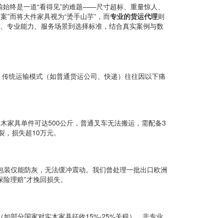
始终是一道“看得见”的难题——尺寸超标、重量惊人、
案”而将大件家具视为“烫手山芋”，而
专业的货运代理
则
点、专业能力、服务场景到选择标准，结合真实案例与数
性。传统运输模式（如普通货运公司、快递）往往因以下痛
实木家具单件可达500公斤，普通叉车无法搬运，需配备3
裂，损失超10万元。
”包装仅能防灰，无法缓冲震动。我们曾处理一批出口欧洲
保险理赔”才挽回损失。
反倾销税（如部分国家对实木家具征收15%-25%关税），非专业