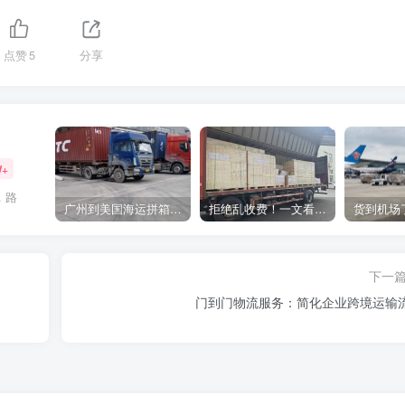
点赞
5
分享
W+
，路
广州到美国海运拼箱多少钱？2024年最新运费构成+隐藏费用避坑指南
拒绝乱收费！一文看懂中国货代计费套路，教你避开所有隐形坑
下一
门到门物流服务：简化企业跨境运输