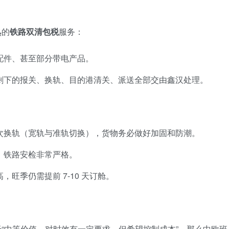
熟的
铁路双清包税
服务：
配件、甚至部分带电产品。
剩下的报关、换轨、目的港清关、派送全部交由鑫汉处理。
次换轨（宽轨与准轨切换），货物务必做好加固和防潮。
，铁路安检非常严格。
旺季仍需提前 7-10 天订舱。
“中等价值、对时效有一定要求、但希望控制成本”，那么中欧班