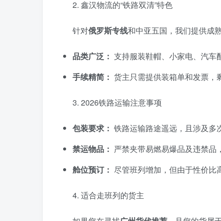
​2. 鑫汉物流的“铁路双清”特色
​针对
俄罗斯专线
和中亚五国，我们提供成
品类广泛：
支持服装鞋帽、小家电、汽车
手续精简：
货主只需提供装箱单和发票，
​3. 2026铁路运输注意事项
包装要求：
铁路运输路途遥远，且涉及多
禁运物品：
严禁夹带易燃易爆品及违禁品
舱位预订：
尽管班列增加，但由于性价比高，
​4. 适合走班列的货主
​如果您在寻找
广州货代推荐
，且您的货属于