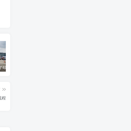
货到机场了却无法清关？海外代理不给力该如何补救？
海运拼箱货代目的港费用有哪些？如何避免隐藏收费
国际物流为什么会延误？常见原因及解决方案
篇
流程