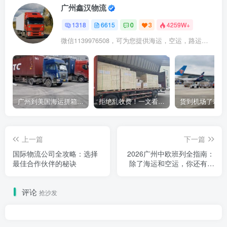
广州鑫汉物流
1318
6615
0
3
4259W+
微信1139976508，可为您提供海运，空运，路运，铁路运输
广州到美国海运拼箱多少钱？2024年最新运费构成+隐藏费用避坑指南
拒绝乱收费！一文看懂中国货代计费套路，教你避开所有隐形坑
上一篇
下一篇
国际物流公司全攻略：选择
2026广州中欧班列全指南：
最佳合作伙伴的秘诀
除了海运和空运，你还有第
三种选择！
评论
抢沙发