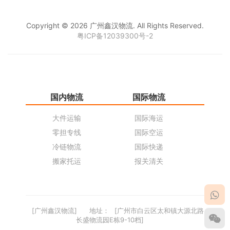
Copyright © 2026 广州鑫汉物流. All Rights Reserved.
粤ICP备12039300号-2
国内物流
国际物流
仓
大件运输
国际海运
仓
零担专线
国际空运
同
冷链物流
国际快递
货
搬家托运
报关清关
货
[广州鑫汉物流]
地址：
[广州市白云区太和镇大源北路
长盛物流园E栋9-10档]