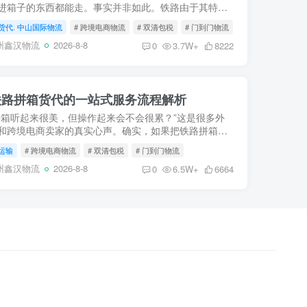
进箱子的东西都能走。事实并非如此。铁路由于其特殊
属性和过境监管要求（特别是经过俄罗斯、哈萨克斯坦
货代. 中山国际物流
# 跨境电商物流
# 双清包税
# 门到门物流
国家时），...
州鑫汉物流
2026-8-8
0
3.7W+
8222
铁路拼箱货代的一站式服务流程解析
拼箱听起来很美，但操作起来会不会很累？”这是很多外
和跨境电商卖家的真实心声。确实，如果把铁路拼箱拆
，它涉及国内集货、报关、干线运输、口岸换装、国外
运输
# 跨境电商物流
# 双清包税
# 门到门物流
箱分拨、...
州鑫汉物流
2026-8-8
0
6.5W+
6664