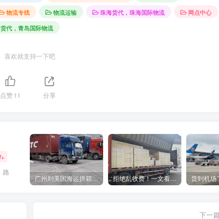
物流专线
物流运输
珠海货代，珠海国际物流
网点中心
岛货代，青岛国际物流
喜欢就支持一下吧
点赞
11
分享
W+
，路
广州到美国海运拼箱多少钱？2024年最新运费构成+隐藏费用避坑指南
拒绝乱收费！一文看懂中国货代计费套路，教你避开所有隐形坑
下一