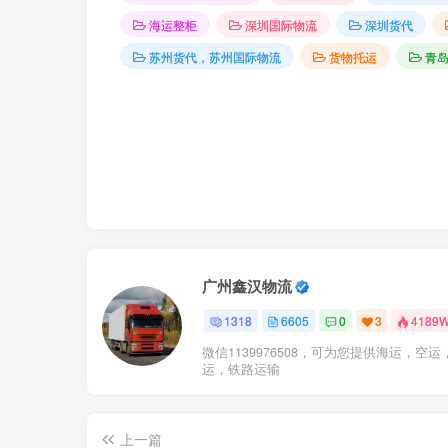
海运整柜
深圳国际物流
深圳货代
苏州货代，苏州国际物流
货物托运
青
广州鑫汉物流
1318
6605
0
3
4189
微信1139976508，可为您提供海运，空运
运，铁路运输
上一篇