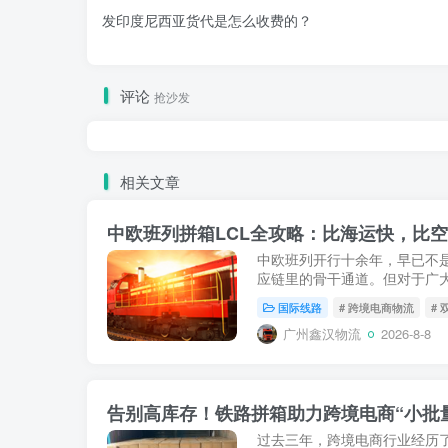
发印度尼西亚货代是怎么收费的？
评论
抢沙发
相关文章
中欧班列开行十余年，早已不是
应链里的骨干通道。但对于广
SOHO、以及每次只出几方货
国际线路
# 跨境电商物流
#
（FCL）动辄上万元的运费...
广州鑫汉物流
2026-8-8
告别高库存！铁路拼箱助力跨境电商“小批
过去三年，跨境电商行业经历了