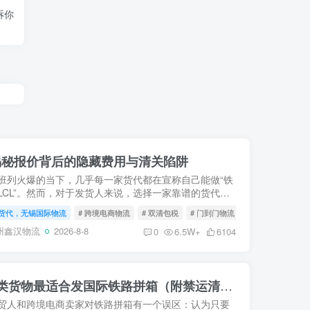
诉你
揭秘报价背后的隐藏费用与清关陷阱
班列火爆的当下，几乎每一家货代都在宣称自己能做“铁
LCL”。然而，对于发货人来说，选择一家靠谱的货代，
纯对比那一两百块钱的差价重要得多。一个不专业的货
货代，无锡国际物流
# 跨境电商物流
# 双清包税
# 门到门物流
会在报...
州鑫汉物流
2026-8-8
0
6.5W+
6104
去欧洲散货走铁路？这5类货物最适合发国际铁路拼箱（附禁运清单）
贸人和跨境电商卖家对铁路拼箱有一个误区：认为只要