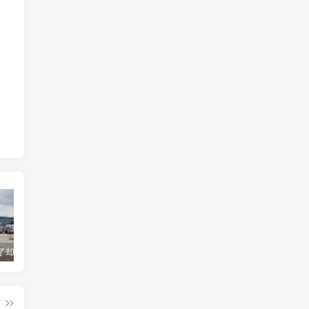
货到机场了却无法清关？海外代理不给力该如何补救？
海运拼箱货代目的港费用有哪些？如何避免隐藏收费
国际物流为什么会延误？常见原因及解决方案
篇