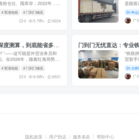
着抢仓位、囤库存；2022年，海
是能装
存”减值；2023-2024年，随
的物理
# 双清包税
# 门到门物流
中山
等独联体
广
0
5.7W+
9224
铁路拼箱VS海运整柜：2026年时效与成本深度测算，到底能省多少钱？
门到门无忧直达：专业
？”——这可能是外贸业务员和
“铁路
。在2026年，随着红海局势动
贸新手
及中欧班列网络日趋成熟，传统
开来看
# 双清包税
# 门到门物流
大件
清关、拆
广
0
9.6W+
6531
隐私政策
|
用户协议
|
服务条款
|
帮助中心