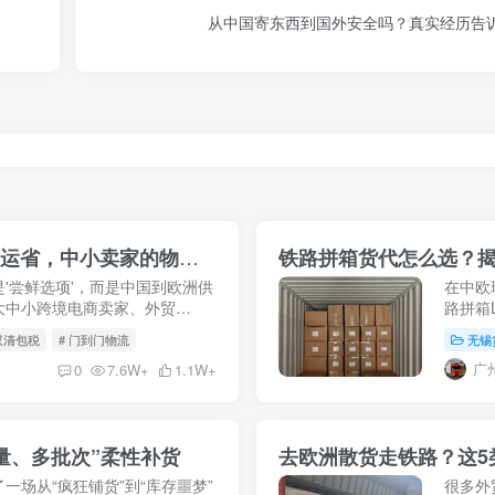
从中国寄东西到国外安全吗？真实经历告
中欧班列拼箱LCL全攻略：比海运快，比空运省，中小卖家的物流新宠！
铁路拼箱货代怎么选？
'尝鲜选项'，而是中国到欧洲供
在中欧
大中小跨境电商卖家、外贸
路拼箱
到十几方货的工厂来说，整柜
远比单
 双清包税
# 门到门物流
无锡
代，可能
广
0
7.6W+
1.1W+
量、多批次”柔性补货
一场从“疯狂铺货”到“库存噩梦”
很多外