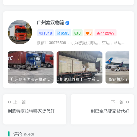
广州鑫汉物流
1318
6595
0
3
4122W+
微信1139976508，可为您提供海运，空运，路运，铁路运输
广州到美国海运拼箱多少钱？2024年最新运费构成+隐藏费用避坑指南
拒绝乱收费！一文看懂中国货代计费套路，教你避开所有隐形坑
上一篇
下一篇
到蒙特塞拉特哪家货代好
到巴拿马哪家货代好
评论
抢沙发