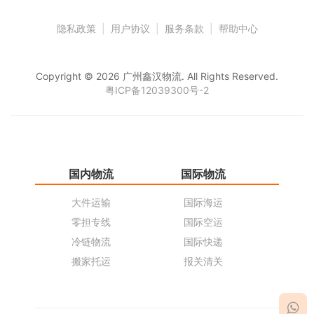
隐私政策
|
用户协议
|
服务条款
|
帮助中心
Copyright © 2026 广州鑫汉物流. All Rights Reserved.
粤ICP备12039300号-2
国内物流
国际物流
仓
大件运输
国际海运
仓
零担专线
国际空运
同
冷链物流
国际快递
货
搬家托运
报关清关
货