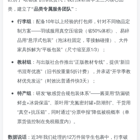
类，建立了
“品类专属服务团队”
：
行李组
：配备10年以上经验的打包师，针对不同物品定
制方案——羽绒服用真空压缩袋（省50%体积）、易碎
品用“悬浮式包装”（泡沫柱固定，零接触碰撞）、大件
家具拆解为“平板包装”（尺寸缩至原1/3）；
教材组
：与出版社合作推出“正版教材专线”，提供“新旧
书混寄优惠”（旧书按重量5折计费），并承诺“开学季教
材优先发运”（时效比普通件快3天）；
特产组
：研发“敏感货合规包装体系”——酱菜用“防漏锁
鲜盒+冰袋保温”、茶叶用“充氮密封罐+防潮剂”、干货用
“真空+抗压箱”，同时通过“分票申报”降低被税概率（单
票货值控制在免税额度内）。
数据说话
：近3年我们处理的12万件留学生包裹中，行李破