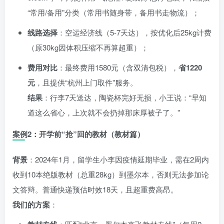
“常用/备用”分类（常用书随身带，备用书走物流）；
线路选择
：空运经济线（5-7天达），按优化后25kg计费
（原30kg因体积压缩不再算超重）；
费用对比
：最终费用1580元（含双清包税），
省1220
元
，且提供“杭州上门取件”服务。
结果
：行李7天送达，陶瓷杯完好无损，小王说：“早知
道这么省心，上次就不会扔掉那床厚被子了。”
案例2：开学前“抢”回的教材（教材篇）
背景
：2024年1月，留学生小李因疫情延期毕业，需在2周内
收到10本绝版教材（总重28kg）到墨尔本，否则无法参加论
文答辩。普通快递预估时效18天，且超重费高昂。
我们的方案
：