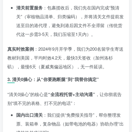
清关前置服务
：包裹揽收后，我们先在国内完成“预清
关”（审核物品清单、归类编码），并将清关文件提前发
送至目的港代理，避免到港后因文件不全滞留（传统货
代这一步需3-5天，我们压缩至1天内）。
真实时效案例
：2024年9月开学季，我们为200名留学生寄送
教材到美国，平均时效4.2天，最快3天签收（加州洛杉
矶），最慢6天（夏威夷偏远地区），无一件延误。
3.
清关0操心：从“你要跑断腿”到“我替你搞定”
“清关0操心”的核心是
“全流程托管+主动沟通”
，让你彻底告
别“填不完的表格、打不完的电话”：
国内出口清关
：我们提供“免费报关指导”，帮你整理发
票、装箱单，复杂物品（如带电池的电器）协助办理“出