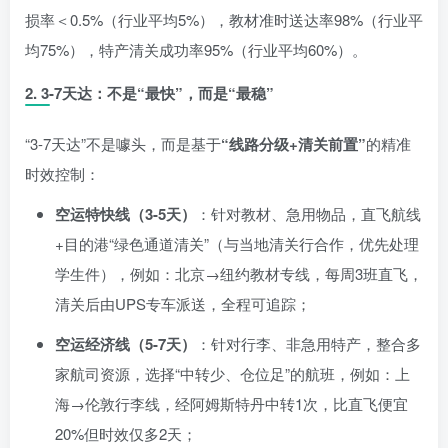
损率＜0.5%（行业平均5%），教材准时送达率98%（行业平
均75%），特产清关成功率95%（行业平均60%）。
2.
3-7天达：不是“最快”，而是“最稳”
“3-7天达”不是噱头，而是基于
“线路分级+清关前置”
的精准
时效控制：
空运特快线（3-5天）
：针对教材、急用物品，直飞航线
+目的港“绿色通道清关”（与当地清关行合作，优先处理
学生件），例如：北京→纽约教材专线，每周3班直飞，
清关后由UPS专车派送，全程可追踪；
空运经济线（5-7天）
：针对行李、非急用特产，整合多
家航司资源，选择“中转少、仓位足”的航班，例如：上
海→伦敦行李线，经阿姆斯特丹中转1次，比直飞便宜
20%但时效仅多2天；