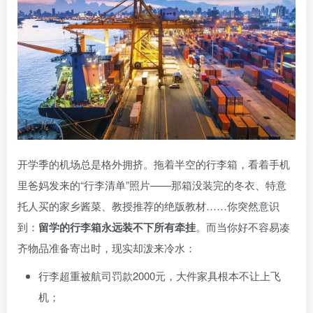
开学季的机场总是格外拥挤。拖着半空的行李箱，看着手机
里爸妈发来的“行李清单”照片——那箱没装完的冬衣、特意
托人买的家乡酱菜、教授推荐的绝版教材……你突然意识
到：
留学的行李箱永远装不下所有牵挂
。而当你好不容易凑
齐物品准备寄出时，现实却泼来冷水：
行李超重被航司罚款2000元，大件家具根本不让上飞
机；