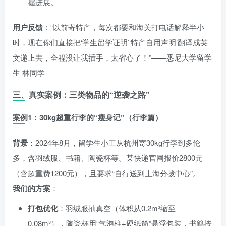
握进展。
用户反馈
：“以前寄特产，每次都要和海关打电话解释半小
时，现在你们直接把‘学生留学证明’‘特产自用声明’翻译成英
文递上去，全程没让我插手，太省心了！”——悉尼大学留学
生 林同学
三、真实案例：三类物品的“逆袭之路”
案例1：30kg超重行李的“瘦身记”（行李篇）
背景
：2024年8月，留学生小王从杭州寄30kg行李到多伦
多，含羽绒服、书籍、陶瓷杯等。某快递官网报价2800元
（含超重费1200元），且要求“自行送到上海分拨中心”。
我们的方案
：
打包优化
：羽绒服抽真空（体积从0.2m³缩至
0.08m³），陶瓷杯用“气泡柱+硬纸筒”悬浮包装，书籍按