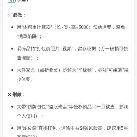
✅
必做
：
用“体积重计算器”（长×宽×高÷5000）预估运费，避免
“抛重陷阱”；
易碎品拍“打包前照片+视频”，留存证据（万一破损可快
速理赔）；
大件家具（如折叠桌）拆解为“平板状”，标注“可组装”减
少体积。
❌
别做
：
夹带“仿牌包包”“盗版光盘”等侵权物品（一旦被查，影响
个人信用）；
用“蛇皮袋”直接打包（运输中被划破风险高，建议用5层
瓦楞纸箱）。