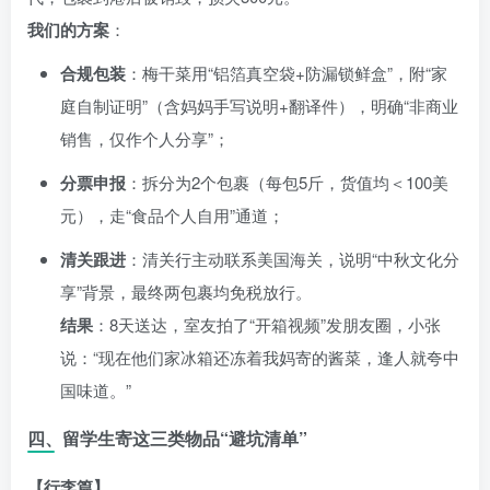
我们的方案
：
合规包装
：梅干菜用“铝箔真空袋+防漏锁鲜盒”，附“家
庭自制证明”（含妈妈手写说明+翻译件），明确“非商业
销售，仅作个人分享”；
分票申报
：拆分为2个包裹（每包5斤，货值均＜100美
元），走“食品个人自用”通道；
清关跟进
：清关行主动联系美国海关，说明“中秋文化分
享”背景，最终两包裹均免税放行。
结果
：8天送达，室友拍了“开箱视频”发朋友圈，小张
说：“现在他们家冰箱还冻着我妈寄的酱菜，逢人就夸中
国味道。”
四、留学生寄这三类物品“避坑清单”
【行李篇】