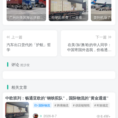
广州到美国海运拼箱多少钱？2024年最新运费构成+隐藏费用避坑指南
拒绝乱收费！一文看懂中国货代计费套路，教你避开所有隐形坑
上一篇
下一篇
汽车出口货代的「护航」哲
在美/加/澳/欧的华人同学：
学
中国寄国外选我，价格透明
不坑人，丢件必赔！
评论
抢沙发
相关文章
中欧班列：畅通亚欧的”钢铁驼队”，国际物流的”黄金通道”
国际物流
# 跨境物流
# 供应链韧性
# 时效稳定
2026-8-7
8.4W+