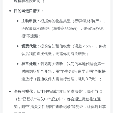
境检验检疫证明”；
目的国进口清关
：
主动申报
：根据你的物品类型（行李/教材/特产），
匹配最优HS编码（海关商品编码），确保“应报尽
报”不遗漏；
税费代缴
：提前告知预估税费（误差＜5%），你确
认后我们直接代缴，无需你向海关转账；
异常处理
：若遇海关查验，我们的本地代理会第一
时间到场配合开箱，用“学生身份+留学证明”争取快
速放行（普通收件人需自行处理，耗时3-7天）；
全程可视化
：从“打包完成”到“目的港清关”，每个节点
（如“已登机”“清关中”“派送中”）都会通过微信推送通
知，附带“清关文件截图”“查验记录”等凭证，让你随时掌