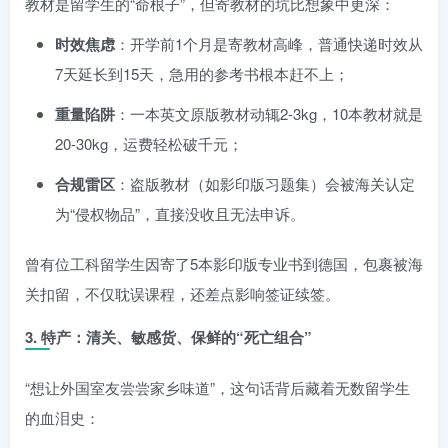
教材是留学生的“命根子”，但寄教材的坑比想象中更深：
时效焦虑
：开学前1个月是寄教材高峰，普通快递时效从
7天延长到15天，急用的参考书根本赶不上；
重量陷阱
：一本英文原版教材动辄2-3kg，10本教材就是
20-30kg，运费轻松破千元；
合规雷区
：盗版教材（如影印版习题集）会被海关认定
为“侵权物品”，直接没收且无法申诉。
曾有位工科留学生因寄了5本影印版专业书到德国，包裹被海
关扣留，不仅耽误课程，还差点影响签证续签。
3.
特产：清关、敏感货、保鲜的“死亡组合”
“想让外国室友尝尝家乡味道”，这句话背后藏着无数留学生
的血泪史：