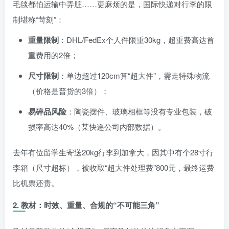
毛毯都怕运输中弄脏……更麻烦的是，国际快递对行李的限
制堪称“苛刻”：
重量限制
：DHL/FedEx个人件限重30kg，超重费高达首
重费用的2倍；
尺寸限制
：单边超过120cm算“超大件”，需走特殊物流
（价格是普货的3倍）；
易碎品风险
：陶瓷摆件、玻璃相框等没有专业包装，破
损率高达40%（某快递公司内部数据）。
去年有位留学生寄送20kg行李到加拿大，因其中有个28寸行
李箱（尺寸超标），被收取“超大件处理费”800元，最终运费
比机票还贵。
2.
教材：时效、重量、合规的“不可能三角”