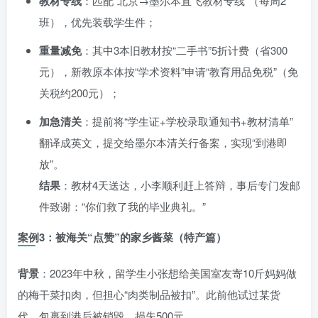
教材专线
：匹配“北京→墨尔本直飞教材专线”（每周2
班），优先装载学生件；
重量减免
：其中3本旧教材按“二手书”5折计费（省300
元），新教原本体按“学术资料”申请“教育用品免税”（免
关税约200元）；
加急清关
：提前将“学生证+学校录取通知书+教材清单”
翻译成英文，提交给墨尔本清关行备案，实现“到港即
放”。
结果
：教材4天送达，小李顺利赶上答辩，事后专门发邮
件致谢：“你们救了我的毕业典礼。”
案例3：被海关“点赞”的家乡酱菜（特产篇）
背景
：2023年中秋，留学生小张想给美国室友寄10斤妈妈做
的梅干菜扣肉，但担心“肉类制品被扣”。此前他试过某货
代，包裹到港后被销毁，损失500元。