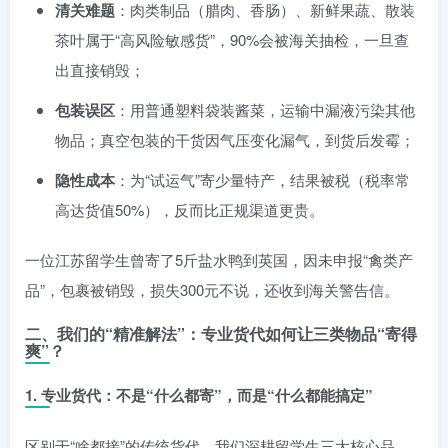
清关难题
：肉类制品（腊肉、香肠）、新鲜果蔬、散装
茶叶属于“高风险敏感货”，90%会被海关抽检，一旦查
出直接销毁；
包装误区
：用普通塑料袋装酱菜，运输中漏液污染其他
物品；真空包装的干货因气压变化漏气，到货后发霉；
隐性成本
：为“试运气”寄少量特产，结果被税（税率常
高达货值50%），反而比正规渠道更贵。
一位江苏留学生曾寄了5斤盐水鸭到英国，因未申报“禽类产
品”，包裹被销毁，损失300元不说，还收到海关警告信。
二、我们的“精准解法”：专业货代如何让三类物品“寄得
爽”？
1.
专业货代：不是“什么都寄”，而是“什么都能搞定”
区别于“啥都接”的传统货代，我们深耕留学生三大核心品