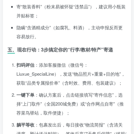
寄“散装香料”（粉末易被怀疑“违禁品”），建议用小瓶装
并贴标签；
隐瞒“含酒精成分”（如腐乳、料酒），主动申报反而更
容易放行。
五、现在行动：3步搞定你的“行李/教材/特产”寄递
扫码评估
：添加客服微信（微信号：
Liuxue_SpecialLine），发送“物品照片+重量+目的地”，
获取“品类专属报价单”（含时效、费用、包装建议）；
一键下单
：确认方案后，点击链接填写“寄件信息”，选
择“上门取件”（全国200城免费）或“合作网点自寄”（推
荐菜鸟驿站，取件便捷）；
躺平等收
：包裹发出后，每日接收“物流简报”（含清关
进度、预计送达时间），签收后享“7天售后保障”（破损/