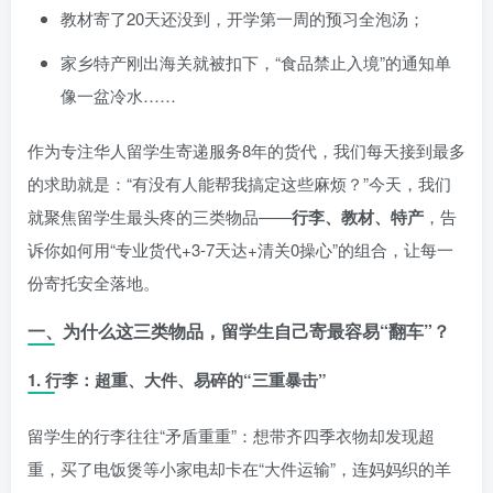
教材寄了20天还没到，开学第一周的预习全泡汤；
家乡特产刚出海关就被扣下，“食品禁止入境”的通知单
像一盆冷水……
作为专注华人留学生寄递服务8年的货代，我们每天接到最多
的求助就是：“有没有人能帮我搞定这些麻烦？”今天，我们
就聚焦留学生最头疼的三类物品——
行李、教材、特产
，告
诉你如何用“专业货代+3-7天达+清关0操心”的组合，让每一
份寄托安全落地。
一、为什么这三类物品，留学生自己寄最容易“翻车”？
1.
行李：超重、大件、易碎的“三重暴击”
留学生的行李往往“矛盾重重”：想带齐四季衣物却发现超
重，买了电饭煲等小家电却卡在“大件运输”，连妈妈织的羊