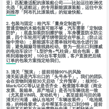
亚）匹配最适配的滚装船公司——比如运往欧洲优
先选「礼诺航运」的专用新能源滚装船，运往中东
则推荐「阿布扎比滚装线」的短途快船。
2. 包装与固定：给汽车「量身定制盔甲」
普通货物的木箱包装可能不够，汽车需要「定制级
防护」：底盘加装防刮擦护板，车身覆盖防水防尘
膜，四个车轮用可调节绑带固定在甲板上（防止运
输中滑动）；新能源车还需单独对电池仓进行加
固，避免颠簸导致线路松动。曾为一批出口到挪威
的电动车设计「L型护角+气柱袋」组合包装，最
终到港验收时，100台车零划痕，客户直接把后续
订单的包装方案指定给我们。
3. 清关「预演」：提前排除90%的风险
清关延误是汽车出口的「头号杀手」。我们的团队
会在货物到港前30天启动「文件预审」：核对E-
Mark/GCC等认证是否齐全，检查随车单据（商业
发票、装箱单、原产地证）是否与车辆信息一致
（尤其是VIN码、发动机号），甚至提前与目的港
清关行沟通，确认当地对「车辆改装件」「电池规
格」的特殊要求。去年帮某车企出口到沙特，提前
发现其右舵车在当地需额外申请「左舵转换许