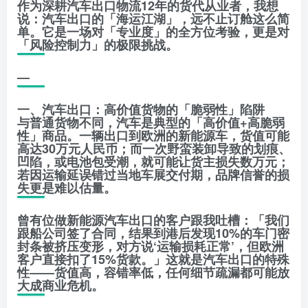
作为深耕汽车出口物流12年的货代从业者，我想
说：汽车出口的「海运江湖」，远不止订舱这么简
单。它是一场对「专业度」的全方位考验，更是对
「风险控制力」的极限挑战。
—
一、汽车出口：高价值货物的「脆弱性」陷阱
与普通货物不同，汽车是典型的「高价值+高脆弱
性」商品。一辆出口到欧洲的新能源车，货值可能
高达30万元人民币；而一次野蛮装卸导致的划痕、
凹陷，或电池包受潮，就可能让货主损失数万元；
若因运输延误错过当地车展交付期，品牌信誉的损
失更是难以估量。
曾有位做新能源汽车出口的客户跟我吐槽：「我们
跟船公司签了合同，结果到港后发现10%的车门密
封条被挤压变形，对方说‘运输损耗正常’，但欧洲
客户直接扣了15%货款。」这就是汽车出口的特殊
性——货值高，容错率低，任何细节疏漏都可能放
大成商业危机。