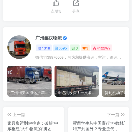
点赞
5
分享
广州鑫汉物流
1318
6595
0
3
4122W+
微信1139976508，可为您提供海运，空运，路运，铁路运输
广州到美国海运拼箱多少钱？2024年最新运费构成+隐藏费用避坑指南
拒绝乱收费！一文看懂中国货代计费套路，教你避开所有隐形坑
上一篇
下一篇
家具集运到伊拉克：破解“中
帮留学生从中国寄行李/教材/
东枢纽”大件物流的“拼团密
特产到国外？专业货代，3-7