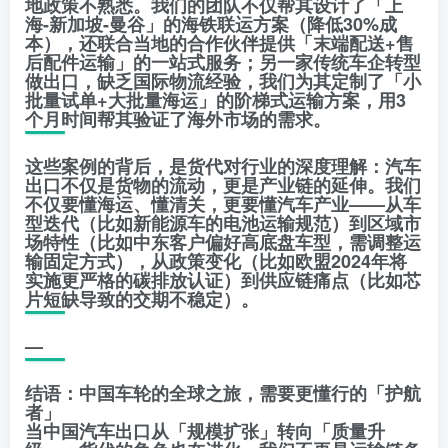
地政策不熟悉。我们的团队不仅帮其设计了「上
海-新加坡-曼谷」的海铁联运方案（降低30%成
本），还联合当地的合作伙伴提供「末端配送+售
后配件运输」的一站式服务；另一家传统车企转型
做出口，缺乏国际物流经验，我们为其定制了「小
批量试单+大批量海运」的阶梯式运输方案，用3
个月时间帮其验证了海外市场的需求。
这些案例的背后，是货代对行业的深度理解：汽车
出口不仅是货物的流动，更是产业链的延伸。我们
不仅要懂海运、懂清关，更要懂汽车产业——从车
型迭代（比如新能源车的电池运输规范）到区域市
场特性（比如中东客户偏好高底盘车型，需调整运
输固定方式），从政策变化（比如欧盟2024年将
实施更严格的碳排放认证）到供应链痛点（比如芯
片短缺导致的交期不稳定）。
—
结语：中国车轮的全球之旅，需要更懂行的「护航
者」
当中国汽车出口从「规模扩张」转向「质量升