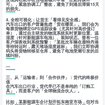
可」，紧急协调工厂整改，避免了到港后滞留15天
的损失。
4. 全程可视化：让货主「看得见安全感」
汽车出口的客户普遍焦虑「货在哪里」。我们会为
每票货物绑定GPS追踪设备（尤其针对高价值订
单），通过自主研发的物流系统实时更新位置、温
湿度（针对新能源车电池）、装卸状态。曾有一位
客户深夜收到系统预警：「某批次车辆在鹿特丹港
等待转运时，露天堆场湿度超标」，我们立即协调
码头将货物转移至仓库，避免了电池受潮引发的后
续纠纷。
—
三、从「运输者」到「合作伙伴」：货代的终极价
值
在汽车出口行业，货代早已不是单纯的「订舱工
具」，而是客户的「全球物流合伙人」。
比如，某新能源车企计划开拓东南亚市场，但对当