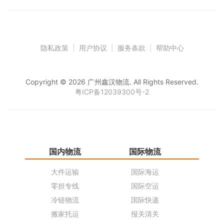
隐私政策
|
用户协议
|
服务条款
|
帮助中心
Copyright © 2026 广州鑫汉物流. All Rights Reserved.
粤ICP备12039300号-2
国内物流
国际物流
仓
大件运输
国际海运
仓
零担专线
国际空运
同
冷链物流
国际快递
货
搬家托运
报关清关
货