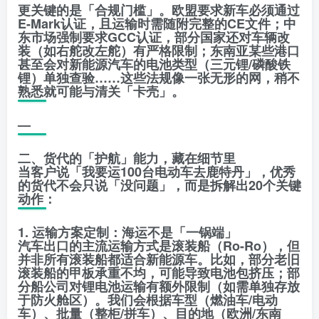
更关键的是「合规门槛」。欧盟要求新车必须通过
E-Mark认证，且运输时需随附完整的CE文件；中
东市场强制要求GCC认证，部分国家还对车辆改
装（如右舵改左舵）有严格限制；东南亚某些港口
甚至会对新能源汽车的电池类型（三元锂/磷酸铁
锂）单独查验……这些法规像一张无形的网，稍不
熟悉就可能与清关「卡壳」。
—
二、货代的「护航」能力，藏在细节里
当客户说「我要运100台电动车去鹿特丹」，优秀
的货代不会只说「没问题」，而是拆解出20个关键
动作：
1. 运输方案定制：海运不是「一锅端」
汽车出口的主流运输方式是滚装船（Ro-Ro），但
并非所有滚装船都适合新能源车。比如，部分老旧
滚装船的甲板承重不均，可能导致电池包挤压；部
分船公司对锂电池运输有额外限制（如需单独存放
于防火舱区）。我们会根据车型（燃油车/电动
车）、批量（整柜/拼车）、目的地（欧洲/东南