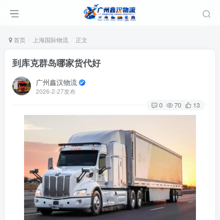
首页
上海国际物流
正文
到库克群岛哪家货代好
广州鑫汉物流
2026-2-27发布
0
70
13