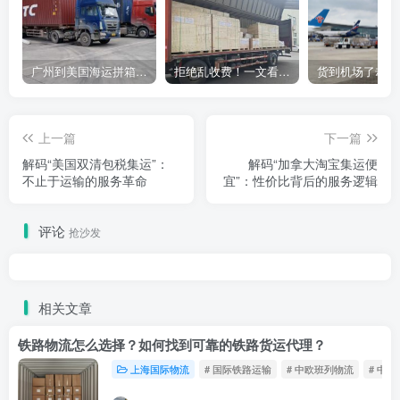
广州到美国海运拼箱多少钱？2024年最新运费构成+隐藏费用避坑指南
拒绝乱收费！一文看懂中国货代计费套路，教你避开所有隐形坑
上一篇
下一篇
解码“美国双清包税集运”：
解码“加拿大淘宝集运便
不止于运输的服务革命
宜”：性价比背后的服务逻辑
评论
抢沙发
相关文章
铁路物流怎么选择？如何找到可靠的铁路货运代理？
上海国际物流
# 国际铁路运输
# 中欧班列物流
# 中