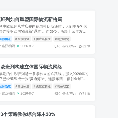
中欧班列如何重塑国际物流新格局
列中欧班列从重庆驶向德国杜伊斯堡时，人们更多将其
条连接亚欧的物流新“通道”。而如今，历经十余年发
支“钢铁驼队”已不再仅仅是货物的载体，而是进化为驱
国际物流
# 跨境物流
# 供应链韧性
# 时效稳定
易、重构...
州鑫汉物流
2026-8-7
0
9.6W+
8279
中欧班列构建立体国际物流网络
早期的中欧班列是一条条独立的铁路线，那么2026年的
它已经编织成一张“贯通海陆、连接东西、辐射全球”的
流巨网。这张网，打破了地理阻隔，将遥远的内陆与浩
国际物流
# 跨境物流
# 供应链韧性
# 时效稳定
紧密缝合...
州鑫汉物流
2026-8-7
0
5.7W+
7118
3个策略教你综合降本30%