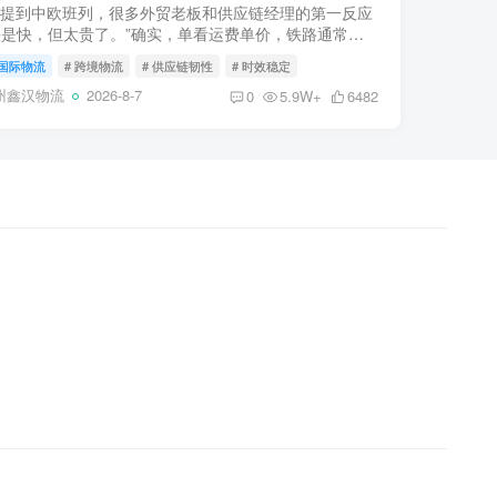
 提到中欧班列，很多外贸老板和供应链经理的第一反应
快是快，但太贵了。”确实，单看运费单价，铁路通常是
2-3倍。但在全球供应链充满不确定性的今天，“便宜”不
国际物流
# 跨境物流
# 供应链韧性
# 时效稳定
本低...
州鑫汉物流
2026-8-7
0
5.9W+
6482