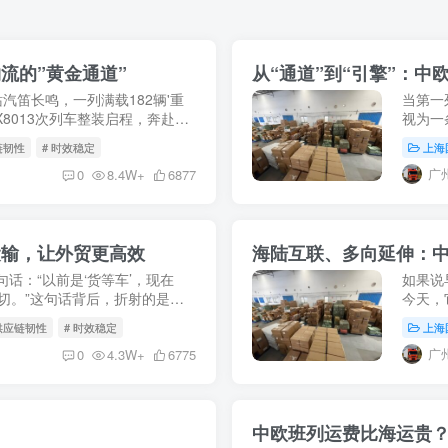
流的”黄金通道”
从“通道”到“引擎”：
站汽笛长鸣，一列满载182辆'重
当第一
8013次列车整装启程，奔赴俄
视为一
5月9日，X8037次中欧班列
展，这
链韧性
# 时效稳定
上海
动国际贸
广
0
8.4W+
6877
运输，让外贸更高效
海陆互联、多向延伸：
句话：“以前是‘货等车’，现在
如果说
一切。”这句话背后，折射的是中
今天，
人”向“全程供应链服务商”的历史
立体物
 供应链韧性
# 时效稳定
上海
瀚的海洋
广
0
4.3W+
6775
中欧班列运费比海运贵？