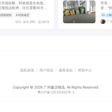
是市场份额，时效就是生命线。
导语：
海抵达欧洲，往往需要40天甚
是：“
加速度”的持续释放，这一周期
海运的
 供应链韧性
# 时效稳定
上海
等于“成
广
0
8.2W+
9219
隐私政策
|
用户协议
|
服务条款
|
帮助中心
Copyright © 2026 广州鑫汉物流. All Rights Reserved.
粤ICP备12039300号-2