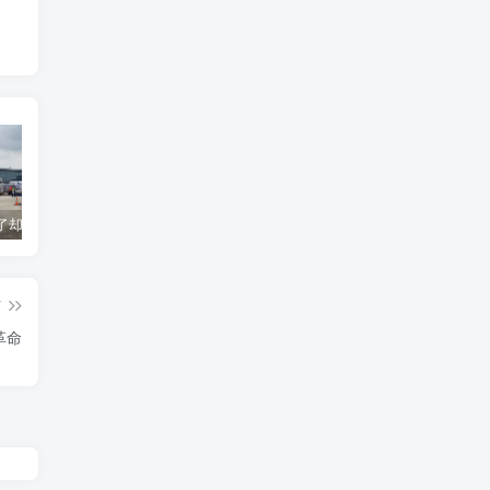
货到机场了却无法清关？海外代理不给力该如何补救？
海运拼箱货代目的港费用有哪些？如何避免隐藏收费
国际物流为什么会延误？常见原因及解决方案
篇
革命