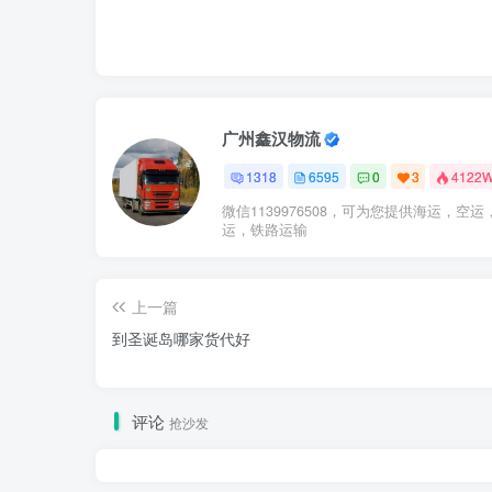
广州鑫汉物流
1318
6595
0
3
4122
微信1139976508，可为您提供海运，空运
运，铁路运输
上一篇
到圣诞岛哪家货代好
评论
抢沙发