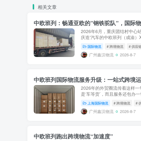
相关文章
中欧班列：畅通亚欧的”钢铁驼队”，国际物
2026年6月，重庆团结村中心
庆造'汽车的中欧班列（成渝）X
罗斯沃尔西诺站。就在此前不久的
国际物流
# 跨境物流
# 供应
从郑州圃田站驶向德国...
广州鑫汉物流
2026-8-7
中欧班列国际物流服务升级：一站式跨境
2026年的外贸圈流传着这样一
是‘车等货’，而且服务还包办
欧班列从单纯的“铁路运输承运
上海国际物流
# 跨境物流
#
性跨越...
广州鑫汉物流
2026-8-7
中欧班列跑出跨境物流“加速度”