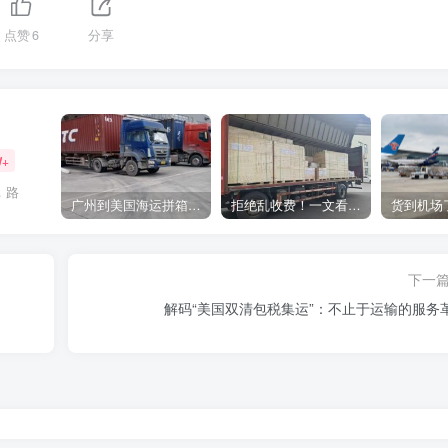
点赞
6
分享
W+
，路
广州到美国海运拼箱多少钱？2024年最新运费构成+隐藏费用避坑指南
拒绝乱收费！一文看懂中国货代计费套路，教你避开所有隐形坑
下一
解码“美国双清包税集运”：不止于运输的服务