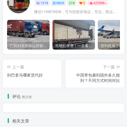
1318
6605
0
3
4259W+
微信1139976508，可为您提供海运，空运，路运，铁路运输
广州到美国海运拼箱多少钱？2024年最新运费构成+隐藏费用避坑指南
拒绝乱收费！一文看懂中国货代计费套路，教你避开所有隐形坑
上一篇
下一篇
到巴拿马哪家货代好
中国寄包裹到国外多久能
到？不同方式时间对比
评论
抢沙发
相关文章