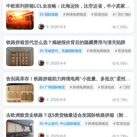
中欧班列拼箱LCL全攻略：比海运快，比空运省，中小卖家的物流新宠！
国际线路
# 跨境电商物流
# 双清包税
# 门到门物流
2026-8-8
7.6W+
铁路拼箱货代怎么选？揭秘报价背后的隐藏费用与清关陷阱
无锡货代，无锡国际物流
# 跨境电商物流
# 双清包税
2026-8-8
6.5W+
告别高库存！铁路拼箱助力跨境电商“小批量、多批次”柔性补货
广州国际物流
# 跨境电商物流
# 双清包税
# 门到门物
2026-8-8
5.7W+
去欧洲散货走铁路？这5类货物最适合发国际铁路拼箱（附禁运清单）
中山货代. 中山国际物流
# 跨境电商物流
# 双清包税
2026-8-8
3.7W+