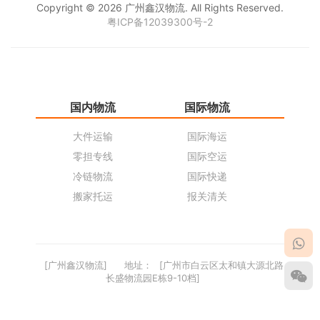
Copyright © 2026 广州鑫汉物流. All Rights Reserved.
粤ICP备12039300号-2
国内物流
国际物流
仓
大件运输
国际海运
仓
零担专线
国际空运
同
冷链物流
国际快递
货
搬家托运
报关清关
货
[广州鑫汉物流]
地址：
[广州市白云区太和镇大源北路
长盛物流园E栋9-10档]