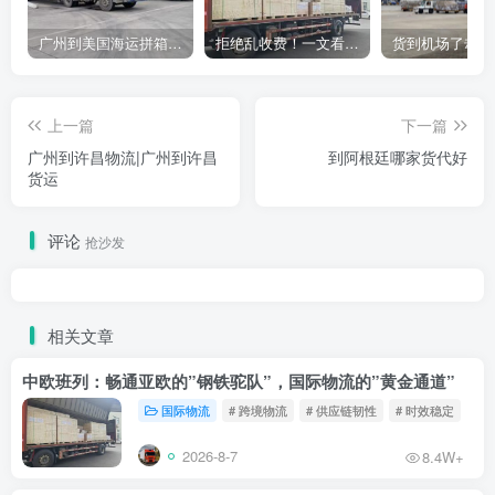
广州到美国海运拼箱多少钱？2024年最新运费构成+隐藏费用避坑指南
拒绝乱收费！一文看懂中国货代计费套路，教你避开所有隐形坑
上一篇
下一篇
广州到许昌物流|广州到许昌
到阿根廷哪家货代好
货运
评论
抢沙发
相关文章
中欧班列：畅通亚欧的”钢铁驼队”，国际物流的”黄金通道”
国际物流
# 跨境物流
# 供应链韧性
# 时效稳定
2026-8-7
8.4W+