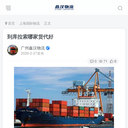
首页
上海国际物流
正文
到库拉索哪家货代好
广州鑫汉物流
2026-2-27发布
0
71
8