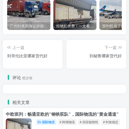
广州到美国海运拼箱多少钱？2024年最新运费构成+隐藏费用避坑指南
拒绝乱收费！一文看懂中国货代计费套路，教你避开所有隐形坑
上一篇
下一篇
到哥伦比亚哪家货代好
到秘鲁哪家货代好
评论
抢沙发
相关文章
中欧班列：畅通亚欧的”钢铁驼队”，国际物流的”黄金通道”
国际物流
# 跨境物流
# 供应链韧性
# 时效稳定