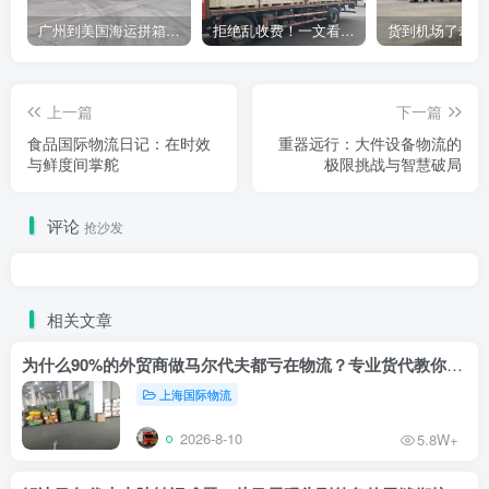
广州到美国海运拼箱多少钱？2024年最新运费构成+隐藏费用避坑指南
拒绝乱收费！一文看懂中国货代计费套路，教你避开所有隐形坑
上一篇
下一篇
食品国际物流日记：在时效
重器远行：大件设备物流的
与鲜度间掌舵
极限挑战与智慧破局
评论
抢沙发
相关文章
为什么90%的外贸商做马尔代夫都亏在物流？专业货代教你止损
上海国际物流
2026-8-10
5.8W+