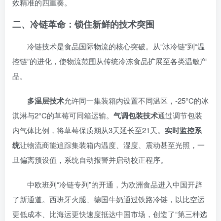
效精准的四重奏。
二、冷链革命：锁住新鲜的技术突围
冷链技术是食品国际物流的核心突破。从“冰冷链”到“温
控链”的进化，使物流范围从传统冷冻食品扩展至各类温敏产
品。
多温层技术
允许同一集装箱内设置不同温区，-25°C的冰
淇淋与2°C的草莓可同箱运输。
气调包装技术
通过调节包装
内气体比例，将草莓保质期从3天延长至21天。
实时监控系
统
让物流商能追踪集装箱内温度、湿度、震动甚至光照，一
旦偏离预设值，系统自动报警并启动校正程序。
中欧班列“冷链专列”的开通，为欧洲食品进入中国开辟
了新通道。西班牙火腿、德国牛奶通过铁路冷链，以比空运
更低成本、比海运更快速度抵达中国市场，创造了“第三种选