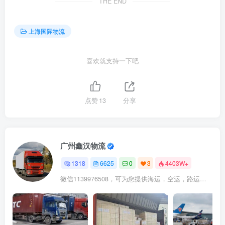
THE END
上海国际物流
喜欢就支持一下吧
点赞
13
分享
广州鑫汉物流
1318
6625
0
3
4403W+
微信1139976508，可为您提供海运，空运，路运，铁路运输