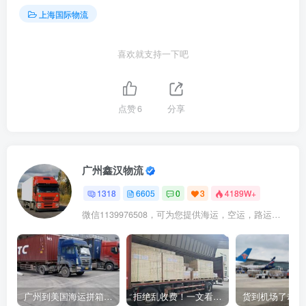
上海国际物流
喜欢就支持一下吧
点赞
6
分享
广州鑫汉物流
1318
6605
0
3
4189W+
微信1139976508，可为您提供海运，空运，路运，铁路运输
广州到美国海运拼箱多少钱？2024年最新运费构成+隐藏费用避坑指南
拒绝乱收费！一文看懂中国货代计费套路，教你避开所有隐形坑