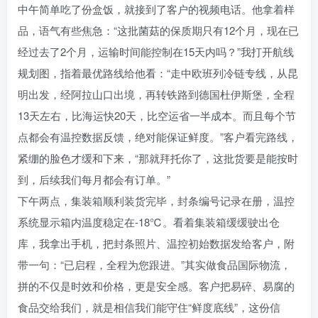
中午简单吃了份盒饭，就接到了客户的视频电话。他拿着样
品，语气有些焦急：“这批菌菇的保质期只有12个月，现在已
经过去了2个月，运输时间能控制在15天内吗？”我打开航线
规划图，指着最优路线给他看：“走中欧班列冷链专线，从昆
明出发，经阿拉山口出境，再转铁路到德国杜伊斯堡，全程
13天左右，比海运快20天，比空运省一半成本。而且每个节
点都会有温控数据反馈，绝对能保证鲜度。”客户看完路线，
紧绷的脸色才缓和下来，“那就拜托你了，这批货要是能按时
到，后续我们每月都会有订单。”
下午两点，集装箱顺利装货完毕，封条编号记录在册，温控
系统显示箱内温度稳定在-18℃。看着集装箱缓缓驶出仓
库，我拿出手机，把封条照片、温控初始数据发给客户，附
带一句：“已启程，全程为您跟进。”其实做食品国际物流，
拼的不仅是时效和价格，更是安全感。客户把易碎、易腐的
食品交给我们，就是相信我们能守住“鲜度底线”，这份信