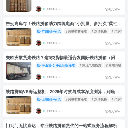
2026-8-8
6.5W+
告别高库存！铁路拼箱助力跨境电商“小批量、多批次”柔性补货
广州国际物流
# 跨境电商物流
# 双清包税
# 门到门物
2026-8-8
5.7W+
去欧洲散货走铁路？这5类货物最适合发国际铁路拼箱（附禁运清单）
中山货代. 中山国际物流
# 跨境电商物流
# 双清包税
2026-8-8
3.7W+
铁路拼箱VS海运整柜：2026年时效与成本深度测算，到底能省多少钱？
上海国际物流
# 跨境电商物流
# 双清包税
# 门到门物
2026-8-8
9.6W+
门到门无忧直达：专业铁路拼箱货代的一站式服务流程解析