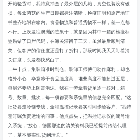
开箱验货时，我特意抽查了最外层的几箱，真空包装没有破
损，每盒菌菇的生产日期都标注清晰，检疫证明和原产地证
书整齐地附在箱内。食品物流和普通货物不一样，差一点都
不行。上次发往澳洲的芒果干，就是因为其中一箱的检疫标
签贴错了口岸代码，在海关滞留了三天，虽然最后顺利清
关，但客户的信任度还是打了折扣，那段时间我天天盯着清
关进度，头发都快愁白了。
上午十点，集装箱准时到仓。装卸工师傅们动作麻利，却也
格外小心，毕竟冻干食品脆度高，堆叠高度不能超过五层，
每层还要垫上防震泡沫。我在一旁拿着货单逐一核对，箱
号、数量、批次，每一项都要和系统里的信息完全匹配。“这
批货要走冷链专线，全程温控记录要实时同步给客户。”我特
意叮嘱负责运输的同事，他点点头，把温控记录仪的编号输
入系统，“放心，德国那边的清关资料我已经提前传给代理
了，基本能实现‘货到清关’。”