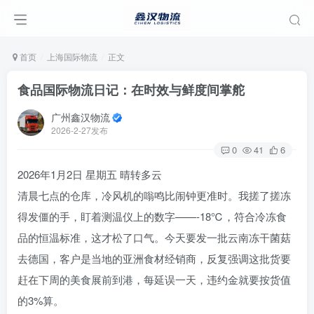
首页
上海国际物流
正文
食品国际物流日记：在时效与鲜度间掌舵
广州鑫汉物流
2026-2-27发布
0
41
6
2026年1月2日 星期五 晴转多云
清晨七点的仓库，冷风机的嗡鸣比闹钟更准时。我搓了搓冻
得发僵的手，盯着测温仪上的数字——-18℃，符合冷冻食
品的恒温标准，这才松了口气。今天要发一批云南冻干菌菇
去德国，客户是当地的亚洲食材经销商，反复强调这批货要
赶在下周的美食展前到港，每延误一天，违约金就要按货值
的3%算。