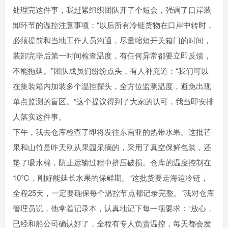
处理完这件事，我赶紧组织团队开了个短会，强调了口岸装
卸环节的温控注意事项：“以后所有冷链货物在口岸中转时，
必须提前和当地工作人员沟通，尽量缩短开关箱门的时间，
装卸完毕后第一时间检查温度，有任何异常都要立即反馈，
不能拖延。”团队成员们纷纷点头，有人补充道：“我们可以
在集装箱内加装多个温控探头，全方位监测温度，避免出现
单点监测的盲区。”这个提议得到了大家的认可，我当即安排
人落实这件事。
下午，我去仓库检查了即将发往东南亚的热带水果。这批芒
果和山竹是昨天刚从果园采摘的，采用了真空保鲜包装，还
垫了吸水棉，防止运输过程中挤压破损。仓库的温度控制在
10℃，刚好能延长水果的保鲜期。“这批货要走海运冷链，
全程25天，一定要确保每个温控节点都记录完整。”我对仓库
管理员说，他拿着记录本，认真地记下每一项要求：“放心，
已经和船公司确认好了，全程有专人负责温控，每天都会发