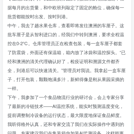
据每月的出货量，和中欧班列敲定了固定的舱位，确保每一
批货都能按时出发、按时到港。
中午，我去了趟水果仓库，查看即将发往澳洲的车厘子。这
批车厘子是从智利进口的，经我们中转到澳洲，要求全程温
控在0-2℃。仓库管理员正在检查包装，每一盒车厘子都套
了防震袋，外面还有保温箱，箱内放了冰袋和温控探头。“已
经和澳洲的清关代理确认好了，检疫证明和溯源文件都齐
全，到港后可以快速清关。”管理员对我说。我拿起一盒车厘
子，打开包装，颗颗饱满多汁，新鲜得像是刚从果园采摘的
一样。
下午，我参加了一个食品物流行业的研讨会，会上专家分享
了最新的冷链技术——AI温控系统，能实时预测温度变化，
提前调整制冷设备的运行状态，最大限度地保证食品鲜度。
我听得格外认真，还和专家交流了我们在实际操作中遇到的
问题。专家建议我们在集装箱内加装AI监测设备，这样能更