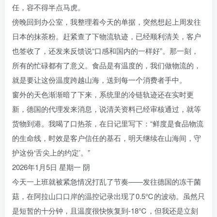
任，容不得半点马虎。
傍晚回到办公室，我整理着今天的单据，突然想起上周发往
日本的抹茶粉。赶紧查了下物流轨迹，已经顺利清关，客户
也签收了，还发来反馈说“口感和国内的一样好”。那一刻，
所有的忙碌都有了意义。食品是有温度的，我们做物流的，
就是要让这份温度跨越山海，送到每一个消费者手中。
窗外的天色渐渐暗了下来，系统里的冷链轨迹还在实时更
新，德国的代理发来消息，说清关资料已经审核通过，就等
货物到港。我喝了口热茶，在日记里写下：“鲜度是食品物流
的生命线，时效是客户信任的基石，明天继续在山海间，守
护这份‘舌尖上的约定’。”
2026年1月5日 星期一 阴
今天一上班就被紧急情况打乱了节奏——发往德国的冻干菌
菇，在阿拉山口口岸的温控记录出现了0.5℃的波动。虽然只
是短暂的十分钟，且温度很快恢复到-18℃，但我还是立刻