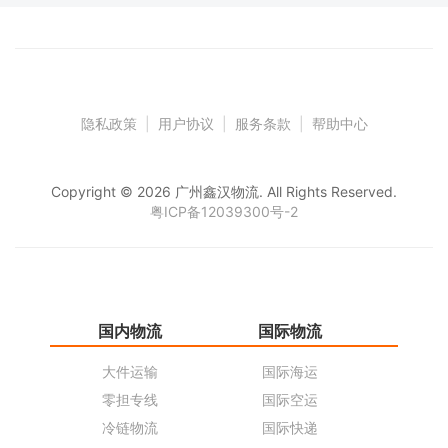
隐私政策
|
用户协议
|
服务条款
|
帮助中心
Copyright © 2026 广州鑫汉物流. All Rights Reserved.
粤ICP备12039300号-2
国内物流
国际物流
仓
大件运输
国际海运
仓
零担专线
国际空运
同
冷链物流
国际快递
货