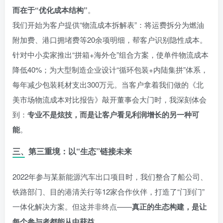
而在于“优化成本结构”
。
我们开始为客户提供“物流成本拆解表”：将运费拆分为燃油
附加费、港口拥堵费等20余项明细，帮客户识别隐性成本。
针对中小卖家推出“拼箱+海外仓”组合方案，使单件物流成本
降低40%；为大型制造企业设计“循环包装+内陆集拼”体系，
每年减少包装耗材支出300万元。当客户拿着我们做的《北
美市场物流成本对比报告》敲开董事会大门时，我深刻体会
到：
专业不是炫技，而是让客户看见利润增长的另一种可
能
。
三、第三重境：以“生态”链接未来
2022年参与某新能源汽车出口项目时，我们整合了船公司、
铁路部门、目的港清关行等12家合作伙伴，打造了“门到门”
一体化解决方案。但这并非终点——
真正的生态构建，是让
每个参与者都能从中获益
。