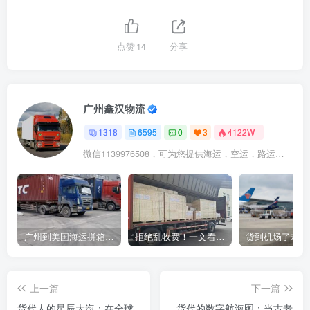
点赞
14
分享
广州鑫汉物流
1318
6595
0
3
4122W+
微信1139976508，可为您提供海运，空运，路运，铁路运输
广州到美国海运拼箱多少钱？2024年最新运费构成+隐藏费用避坑指南
拒绝乱收费！一文看懂中国货代计费套路，教你避开所有隐形坑
上一篇
下一篇
货代人的星辰大海：在全球
货代的数字航海图：当古老