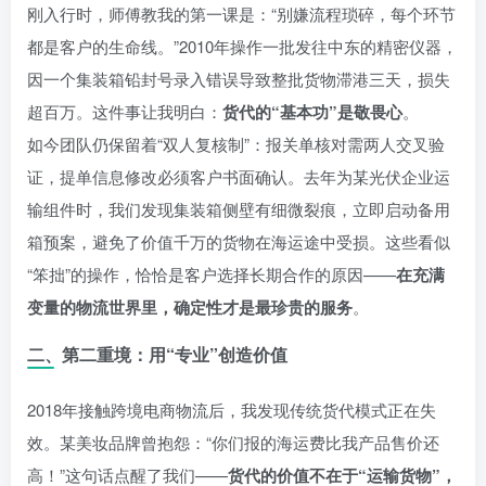
刚入行时，师傅教我的第一课是：“别嫌流程琐碎，每个环节
都是客户的生命线。”2010年操作一批发往中东的精密仪器，
因一个集装箱铅封号录入错误导致整批货物滞港三天，损失
超百万。这件事让我明白：
货代的“基本功”是敬畏心
。
如今团队仍保留着“双人复核制”：报关单核对需两人交叉验
证，提单信息修改必须客户书面确认。去年为某光伏企业运
输组件时，我们发现集装箱侧壁有细微裂痕，立即启动备用
箱预案，避免了价值千万的货物在海运途中受损。这些看似
“笨拙”的操作，恰恰是客户选择长期合作的原因——
在充满
变量的物流世界里，确定性才是最珍贵的服务
。
二、第二重境：用“专业”创造价值
2018年接触跨境电商物流后，我发现传统货代模式正在失
效。某美妆品牌曾抱怨：“你们报的海运费比我产品售价还
高！”这句话点醒了我们——
货代的价值不在于“运输货物”，