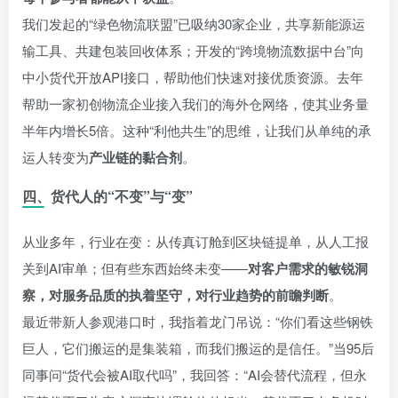
我们发起的“绿色物流联盟”已吸纳30家企业，共享新能源运
输工具、共建包装回收体系；开发的“跨境物流数据中台”向
中小货代开放API接口，帮助他们快速对接优质资源。去年
帮助一家初创物流企业接入我们的海外仓网络，使其业务量
半年内增长5倍。这种“利他共生”的思维，让我们从单纯的承
运人转变为
产业链的黏合剂
。
四、货代人的“不变”与“变”
从业多年，行业在变：从传真订舱到区块链提单，从人工报
关到AI审单；但有些东西始终未变——
对客户需求的敏锐洞
察，对服务品质的执着坚守，对行业趋势的前瞻判断
。
最近带新人参观港口时，我指着龙门吊说：“你们看这些钢铁
巨人，它们搬运的是集装箱，而我们搬运的是信任。”当95后
同事问“货代会被AI取代吗”，我回答：“AI会替代流程，但永