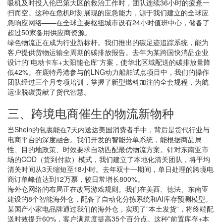
吸机及时投入伦巴第大区的救治工作时，团队连续36小时的疲惫一
扫而空。这种在危机时刻展现的应急能力，源于我们建立的全球应
急响应网络——在全球主要枢纽城市设有24小时值班中心，储备了
超过50家备用供应商资源。
绿色物流正在成为行业新标杆。我们推出的碳足迹追踪系统，能为
客户提供货物运输全周期的碳排放报告。去年为某跨国快消品企业
设计的”电动卡车+太阳能仓库”方案，使华北区域配送的碳排放量降
低42%。在鹿特丹港参与的LNG动力船舶试点项目中，我们的操作
团队经过三个月专项培训，掌握了新型燃料加注的全套规程，为航
运业脱碳贡献了货代智慧。
三、跨境电商催生的物流新物种
当Shein的包裹能在7天内送达美国消费者手中，背后是货代行业与
电商平台的深度融合。我们开发的智能分单系统，能根据商品属
性、目的地政策、时效要求自动匹配最优物流方案。针对东南亚市
场的COD（货到付款）模式，我们建立了本地化清关团队，将平均
清关时间从3天缩短至18小时。去年双十一期间，单日处理的跨境电
商订单峰值达到12万票，较日常增长800%。
海外仓网络的布局正在改写游戏规则。我们在美西、德法、东南亚
建设的8个智能海外仓，配备了自动化分拣系统和AI库存预测模型。
某国产小家电品牌通过我们的海外仓，实现了”本土发货”，将终端配
送时效提升60%，客户满意度提高35个百分点。这种”前置库存+本