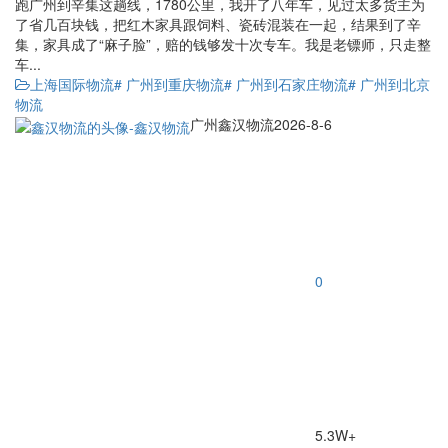
跑广州到辛集这趟线，1780公里，我开了八年车，见过太多货主为
了省几百块钱，把红木家具跟饲料、瓷砖混装在一起，结果到了辛
集，家具成了“麻子脸”，赔的钱够发十次专车。我是老镖师，只走整
车...
上海国际物流
# 广州到重庆物流
# 广州到石家庄物流
# 广州到北京
物流
广州鑫汉物流
2026-8-6
0
5.3W+