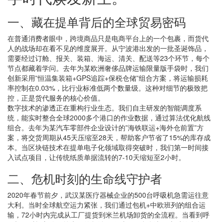
一、藏在提单背后的全球贸易密码
在普通消费者眼中，跨境商品只是电商平台上的一个包裹，而货代
人的战场却在看不见的维度展开。从宁波港出发的一批圣诞饰品，
需要经过订舱、报关、装箱、海运、清关、配送等23个环节，每个
节点都藏着学问。去年为某欧洲奢侈品牌运输限量版手袋时，我们
创新采用”恒温集装箱+GPS追踪+保税仓储”组合方案，将运输损耗
率控制在0.03%，比行业标准低两个数量级。这种对细节的极致把
控，正是货代服务的核心价值。
数字技术的渗透正在重构行业生态。我们自主研发的智能调度系
统，能实时整合全球2000多个港口的作业数据，通过算法优化航线
组合。去年为某汽车零部件企业设计的”海铁联运+海外仓前置”方
案，将交货周期从45天压缩至28天，帮助客户节省了15%的库存成
本。当区块链技术在提单电子化领域取得突破时，我们第一时间接
入试点项目，让传统纸质单据流转的7-10天缩短至2小时。
二、危机时刻的生命线守护者
2020年春节前夕，武汉某医疗器械企业的500台呼吸机急需运往意
大利。当时全球航空运力紧张，我们通过包机+中欧班列的组合运
输，72小时内完成从工厂提货到米兰机场卸货的全流程。当看到呼