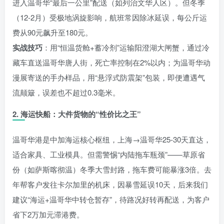
进入温哥华“最后一公里”配送（如列治文华人区）。但冬季
（12-2月）受极地涡旋影响，航班常因除冰延误，每公斤运
费从90元飙升至180元。
实战技巧
：用“恒温货舱+蓄冷剂”运输阳澄湖大闸蟹，通过冷
藏车直送温哥华唐人街，死亡率控制在2%以内；为温哥华动
漫展寄送的手办样品，用“悬浮式防震架”包装，即便遭遇气
流颠簸，误差也不超过0.3毫米。
2. 海运快船：大件货物的“性价比之王”
温哥华港是中加海运核心枢纽，上海→温哥华25-30天直达，
适合家具、工业模具。但需警惕“内陆拖车瓶颈”——草原省
份（如萨斯喀彻温）冬季大雪封路，拖车费可能暴涨3倍。去
年帮客户发往卡尔加里的机床，因暴雪延误10天，后来我们
建议“海运+温哥华中转仓暂存”，待路况好转再配送，为客户
省下2万加元滞港费。