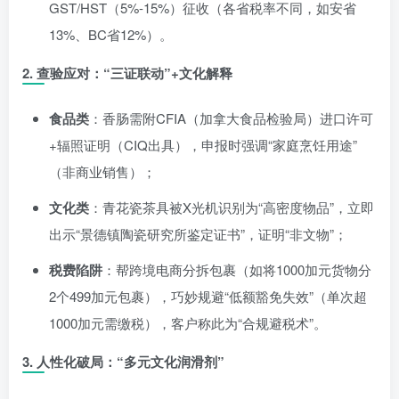
GST/HST（5%-15%）征收（各省税率不同，如安省
13%、BC省12%）。
2. 查验应对：“三证联动”+文化解释
食品类
：香肠需附CFIA（加拿大食品检验局）进口许可
+辐照证明（CIQ出具），申报时强调“家庭烹饪用途”
（非商业销售）；
文化类
：青花瓷茶具被X光机识别为“高密度物品”，立即
出示“景德镇陶瓷研究所鉴定证书”，证明“非文物”；
税费陷阱
：帮跨境电商分拆包裹（如将1000加元货物分
2个499加元包裹），巧妙规避“低额豁免失效”（单次超
1000加元需缴税），客户称此为“合规避税术”。
3. 人性化破局：“多元文化润滑剂”