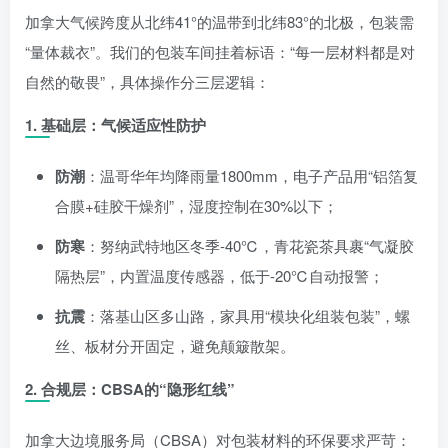
加拿大气候跨度从北纬41°的温带到北纬83°的北极，包装需
“量体裁衣”。我们的包装车间挂着标语：“每一层材料都是对
自然的敬畏”，具体操作分三层逻辑：
1. 基础层：气候适应性防护
防潮
：温哥华年均降雨量1800mm，电子产品用“铝箔复
合膜+硅胶干燥剂”，湿度控制在30%以下；
防寒
：努纳武特地区冬季-40℃，青花瓷茶具裹“气凝胶
隔热层”，内置温度传感器，低于-20℃自动报警；
抗震
：落基山区多山路，家具用“模块化组装包装”，螺
丝、板材分开固定，避免颠簸散架。
2. 合规层：CBSA的“隐形红线”
加拿大边境服务局（CBSA）对包装材料的环保要求严苛：