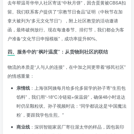
去年帮温哥华华人社区寄送“中秋月饼”，因含蛋黄被CBSA扣
留。我们联系客户提供了“宗教节日食品”证明（中秋节在加
拿大被列为“多元文化节日”），附上社区教堂的活动邀请
函，最终破例放行。现在每逢春节、排灯节，我们都会为客
户准备“文化节日申报模板”，成功率提升80%。
四、服务中的“枫叶温度”：从货物到社区的联结
物流的本质是“人与人的连接”，在中加之间更带着“移民社区”
的情感重量：
亲情线
：上海张阿姨每月给多伦多留学的孙子寄“生煎包
馅料”，我们用“-18℃冷链箱+保温袋”，确保48小时送达
时仍呈颗粒状。孙子视频时说：“同学都说这是‘中国魔法
粉’，要跟我学包生煎。”
商业线
：深圳智能家居厂寄往渥太华的样品，因包装印