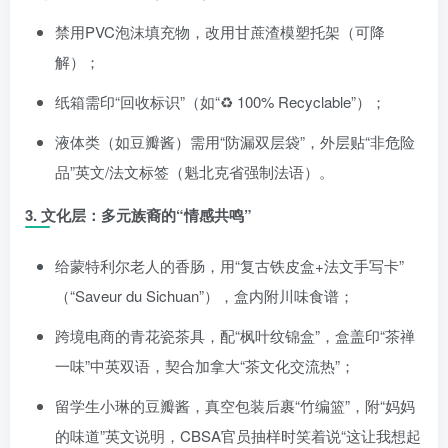
禁用PVC泡沫填充物，改用甘蔗渣模塑托架（可降
解）；
纸箱需印“回收标识”（如“♻️ 100% Recyclable”）；
液体类（如豆瓣酱）需用“防漏双层袋”，外层贴“非危险
品”英文/法文标签（魁北克省强制法语）。
3. 文化层：多元族裔的“情感共鸣”
给蒙特利尔老人的香肠，用“复古铁皮盒+法文手写卡”
（“Saveur du Sichuan”），盒内附川味食谱；
跨境电商的青花瓷茶具，配“枫叶纹锦盒”，盒盖印“茶禅
一味”中英双语，契合加拿大“茶文化交流热”；
留学生小琳的豆瓣酱，真空包装后裹“竹编篮”，附“妈妈
的味道”英文说明，CBSA官员抽样时笑着说“这让我想起