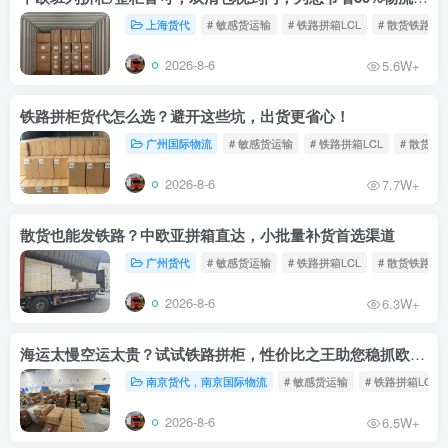
上海货代
# 敏感货运输
# 铁路拼箱LCL
# 散货铁路
2026-8-6
5.6W+
铁路拼柜货代怎么选？避开这些坑，出货更省心！
广州国际物流
# 敏感货运输
# 铁路拼箱LCL
# 散货铁
2026-8-6
7.7W+
散货也能发铁路？中欧亚拼箱直达，小批量补货首选渠道
广州货代
# 敏感货运输
# 铁路拼箱LCL
# 散货铁路
2026-8-6
6.3W+
海运太慢空运太贵？试试铁路拼柜，性价比之王助您稳抓欧洲市场
南京货代，南京国际物流
# 敏感货运输
# 铁路拼箱LCL
2026-8-6
6.5W+