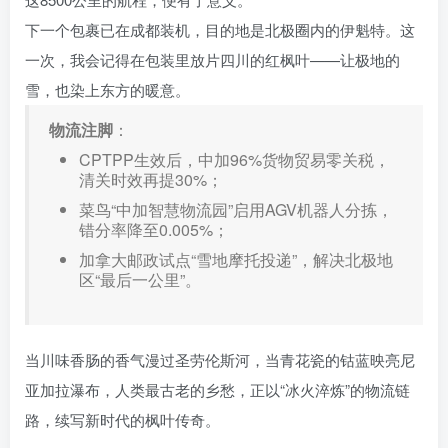
下一个包裹已在成都装机，目的地是北极圈内的伊魁特。这
一次，我会记得在包装里放片四川的红枫叶——让极地的
雪，也染上东方的暖意。
物流注脚
：
CPTPP生效后，中加96%货物贸易零关税，
清关时效再提30%；
菜鸟“中加智慧物流园”启用AGV机器人分拣，
错分率降至0.005%；
加拿大邮政试点“雪地摩托投递”，解决北极地
区“最后一公里”。
当川味香肠的香气漫过圣劳伦斯河，当青花瓷的钴蓝映亮尼
亚加拉瀑布，人类最古老的乡愁，正以“冰火淬炼”的物流链
路，续写新时代的枫叶传奇。