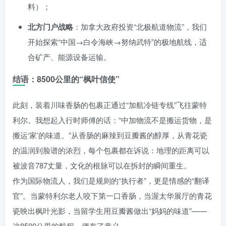
料）；
北方门户战略
：加拿大政府投资“北极航道物流”，我们
开始探索“中国→白令海峡→努纳武特”的极地航线，适
合矿产、能源设备运输。
结语：8500公里的“枫叶信使”
此刻，装着川味香肠的包裹正通过“加航冷链专线”飞往蒙特
利尔。我想起入行时师傅的话：“中加物流不是搬运货物，是
搬运‘家’的味道。”从香肠的麻辣到豆瓣酱的醇厚，从青花瓷
的温润到脸谱的浓烈，每个包裹都在诉说：地理的距离可以
被波音787丈量，文化的根脉可以在拆封的瞬间重生。
作为国际物流人，我们是规则的“执行者”，更是情感的“翻译
官”。当蒙特利尔老人咬下第一口香肠，当渥太华展厅的青花
瓷映出枫叶光影，当留学生用豆瓣酱做出“妈妈的味道”——
这8500公里的航程，便有了意义。