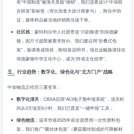
有“中国制造”被海关质疑“倾销”，我们连夜设计“中加联
合研发”新标签（突出加拿大设计师参与），附合作协
议，最终样品被当地经销商当场下单。
社区线
：蒙特利尔华人社团寄送“川剧脸谱”到埃德蒙
顿，因尺寸超限被要求拆分。我们建议用“折叠式包
装”，脸谱卷成筒状，附组装说明书，现在这幅脸谱挂在
埃德蒙顿中华文化中心，成为“跨省文化纽带”。
五、行业趋势：数字化、绿色化与“北方门户”战略
中加物流正经历三重变革：
数字化清关
：CBSA启用“ACI电子预申报系统”，清关时
间从3天缩至6小时，我们已普及“一键申报”工具；
绿色物流
：温哥华港2025年前全面禁用一次性塑料包
装，我们推广“菌丝体包装”（蘑菇菌丝制成的可降解材