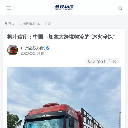
首页
上海国际物流
正文
枫叶信使：中国→加拿大跨境物流的“冰火淬炼”
广州鑫汉物流
2026-2-27发布
0
91
10