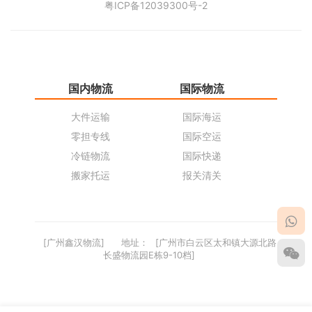
粤ICP备12039300号-2
国内物流
国际物流
仓
大件运输
国际海运
仓
零担专线
国际空运
同
冷链物流
国际快递
货
搬家托运
报关清关
货
[广州鑫汉物流]
地址：
[广州市白云区太和镇大源北路
长盛物流园E栋9-10档]