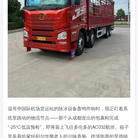
温哥华国际机场货运站的除冰设备轰鸣作响时，我正盯着系
统里跳动的物流节点——那个从成都发出的包裹刚完成
“-25℃低温预检”，即将装上飞往多伦多的AC032航班。箱子
里装着给蒙特利尔华裔老人的川味香肠、跨境电商的景德镇