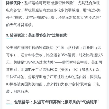
隐藏优势
：整柜运输可规避“低报查验风险”，尤其适合跨境
电商备货。帮杭州服装商发往多伦多的羽绒服，用“海运+海
外仓”模式，比空运省50%运费，还能应对加拿大“忽冷忽热”
的天气补货需求。
3. 陆运联运：美加墨协定的“过境智慧”
经美国西雅图中转的铁路联运（中国→洛杉矶→西雅图→温
哥华），适合华东货物，比空运省35%运费，时效比海运快5
天。关键是“USMCA过境清关”——需同时符合中美、美加两
道规则，比如电子产品需贴FCC（美国）+IC（加拿大）双
重认证标签。曾帮深圳电子厂寄往渥太华的路由器，因漏贴
IC标签被美国海关扣留，后来我们为客户定制“双标合一”包
装，问题解决。
二、包装哲学：从温哥华雨雾到北极寒风的“气候铠甲”