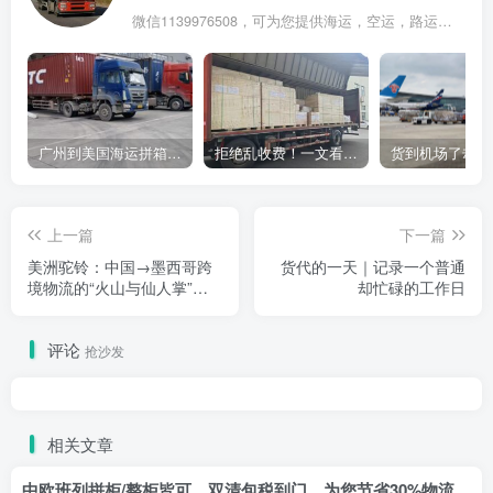
微信1139976508，可为您提供海运，空运，路运，铁路运输
广州到美国海运拼箱多少钱？2024年最新运费构成+隐藏费用避坑指南
拒绝乱收费！一文看懂中国货代计费套路，教你避开所有隐形坑
上一篇
下一篇
美洲驼铃：中国→墨西哥跨
货代的一天｜记录一个普通
境物流的“火山与仙人掌”之
却忙碌的工作日
路
评论
抢沙发
相关文章
中欧班列拼柜/整柜皆可，双清包税到门，为您节省30%物流成本！