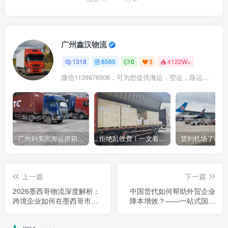
广州鑫汉物流
1318
6595
0
3
4122W+
微信1139976508，可为您提供海运，空运，路运，铁路运输
广州到美国海运拼箱多少钱？2024年最新运费构成+隐藏费用避坑指南
拒绝乱收费！一文看懂中国货代计费套路，教你避开所有隐形坑
上一篇
下一篇
2026墨西哥物流深度解析：
中国货代如何帮助外贸企业
跨境企业如何在墨西哥市场
降本增效？——一站式国际
实现最快时效
物流解决方案深度解析