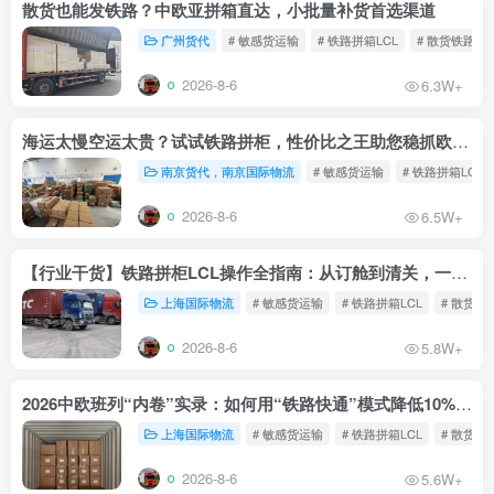
散货也能发铁路？中欧亚拼箱直达，小批量补货首选渠道
广州货代
# 敏感货运输
# 铁路拼箱LCL
# 散货铁路
2026-8-6
6.3W+
海运太慢空运太贵？试试铁路拼柜，性价比之王助您稳抓欧洲市场
南京货代，南京国际物流
# 敏感货运输
# 铁路拼箱LCL
2026-8-6
6.5W+
【行业干货】铁路拼柜LCL操作全指南：从订舱到清关，一文读懂
上海国际物流
# 敏感货运输
# 铁路拼箱LCL
# 散货铁
2026-8-6
5.8W+
2026中欧班列“内卷”实录：如何用“铁路快通”模式降低10%物流成本？
上海国际物流
# 敏感货运输
# 铁路拼箱LCL
# 散货铁
2026-8-6
5.6W+