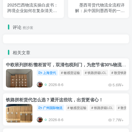
2025巴西物流实操白皮书：
墨西哥货代物流全流程详
跨境企业如何在复杂清关环
解：从中国到墨西哥的一站
境下实现稳定
式跨境运输服务
评论
抢沙发
相关文章
中欧班列拼柜/整柜皆可，双清包税到门，为您节省30%物流成本！
上海货代
# 敏感货运输
# 铁路拼箱LCL
# 散货铁路
2026-8-6
5.6W+
铁路拼柜货代怎么选？避开这些坑，出货更省心！
广州国际物流
# 敏感货运输
# 铁路拼箱LCL
# 散货铁
2026-8-6
7.7W+