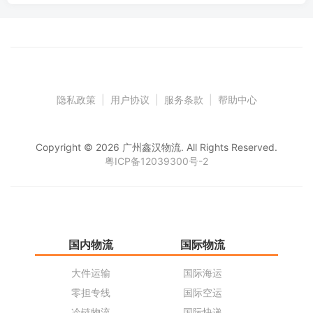
隐私政策
|
用户协议
|
服务条款
|
帮助中心
Copyright © 2026 广州鑫汉物流. All Rights Reserved.
粤ICP备12039300号-2
国内物流
国际物流
仓
大件运输
国际海运
仓
零担专线
国际空运
同
冷链物流
国际快递
货