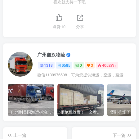
喜欢就支持一下吧
点赞
10
分享
广州鑫汉物流
1318
6585
0
3
4052W+
微信1139976508，可为您提供海运，空运，路运，铁路运输
广州到美国海运拼箱多少钱？2024年最新运费构成+隐藏费用避坑指南
拒绝乱收费！一文看懂中国货代计费套路，教你避开所有隐形坑
上一篇
下一篇