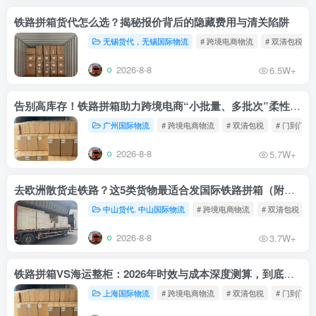
铁路拼箱货代怎么选？揭秘报价背后的隐藏费用与清关陷阱
无锡货代，无锡国际物流
# 跨境电商物流
# 双清包税
2026-8-8
6.5W+
告别高库存！铁路拼箱助力跨境电商“小批量、多批次”柔性补货
广州国际物流
# 跨境电商物流
# 双清包税
# 门到门物
2026-8-8
5.7W+
去欧洲散货走铁路？这5类货物最适合发国际铁路拼箱（附禁运清单）
中山货代. 中山国际物流
# 跨境电商物流
# 双清包税
2026-8-8
3.7W+
铁路拼箱VS海运整柜：2026年时效与成本深度测算，到底能省多少钱？
上海国际物流
# 跨境电商物流
# 双清包税
# 门到门物