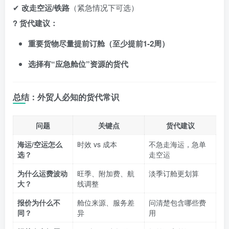
✔
改走空运/铁路
（紧急情况下可选）
? 货代建议：
重要货物尽量提前订舱（至少提前1-2周）
选择有“应急舱位”资源的货代
总结：外贸人必知的货代常识
问题
关键点
货代建议
海运/空运怎么
时效 vs 成本
不急走海运，急单
选？
走空运
为什么运费波动
旺季、附加费、航
淡季订舱更划算
大？
线调整
报价为什么不
舱位来源、服务差
问清楚包含哪些费
同？
异
用