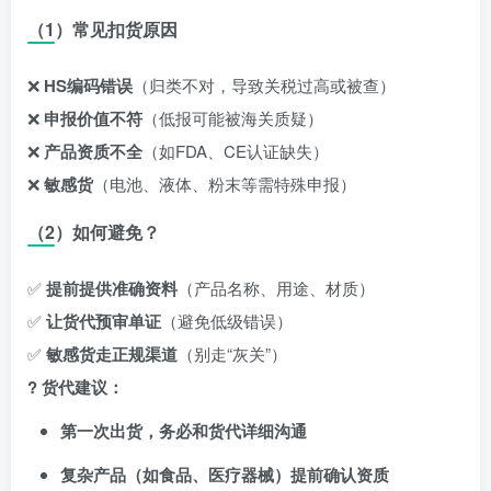
（1）常见扣货原因
❌
HS编码错误
（归类不对，导致关税过高或被查）
❌
申报价值不符
（低报可能被海关质疑）
❌
产品资质不全
（如FDA、CE认证缺失）
❌
敏感货
（电池、液体、粉末等需特殊申报）
（2）如何避免？
✅
提前提供准确资料
（产品名称、用途、材质）
✅
让货代预审单证
（避免低级错误）
✅
敏感货走正规渠道
（别走“灰关”）
? 货代建议：
第一次出货，务必和货代详细沟通
复杂产品（如食品、医疗器械）提前确认资质