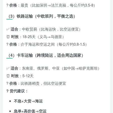
?
价格
：最贵（比如深圳→法兰克福，每公斤约
3.5-
8）
（3）铁路运输（中欧班列，平衡之选）
✅
适合
：中欧贸易（比海运快，比空运便宜）
⏰
时效
：18-25天（义乌→马德里）
?
价格
：介于海运和空运之间（每公斤约
0.8-
1.5）
（4）卡车运输（跨境陆运，适合周边国家）
✅
适合
：东南亚、俄罗斯、中亚（如中国→哈萨克斯坦）
⏰
时效
：5-12天
?
价格
：比铁路稍贵，但比空运便宜
? 货代建议：
不急+大货→海运
急单+高价值→空运