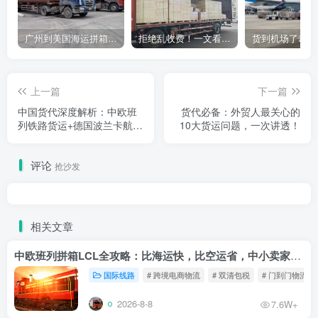
广州到美国海运拼箱多少钱？2024年最新运费构成+隐藏费用避坑指南
拒绝乱收费！一文看懂中国货代计费套路，教你避开所有隐形坑
上一篇
下一篇
中国货代深度解析：中欧班
货代必备：外贸人最关心的
列铁路货运+德国波兰卡航
10大货运问题，一次讲透！
+跨境电商小包专线——打通
欧亚大陆
评论
抢沙发
相关文章
中欧班列拼箱LCL全攻略：比海运快，比空运省，中小卖家的物流新宠！
国际线路
# 跨境电商物流
# 双清包税
# 门到门物流
2026-8-8
7.6W+