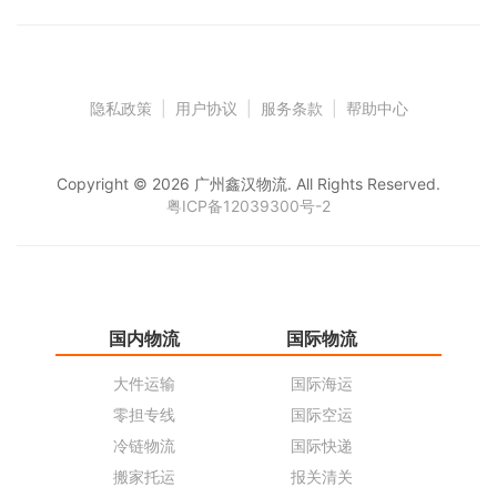
隐私政策
|
用户协议
|
服务条款
|
帮助中心
Copyright © 2026 广州鑫汉物流. All Rights Reserved.
粤ICP备12039300号-2
国内物流
国际物流
仓
大件运输
国际海运
仓
零担专线
国际空运
同
冷链物流
国际快递
货
搬家托运
报关清关
货