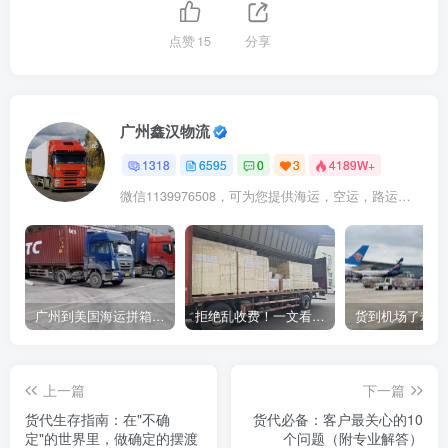
点赞
15
分享
广州鑫汉物流
1318
6595
0
3
4189W+
微信1139976508，可为您提供海运，空运，路运，铁路运输
广州到美国海运拼箱多少钱？2024年最新运费构成+隐藏费用避坑指南
拒绝乱收费！一文看懂中国货代计费套路，教你避开所有隐形坑
上一篇
下一篇
货代生存指南：在"不确
货代必备：客户最关心的10
定"的世界里，做确定的摆渡
个问题（附专业解答）