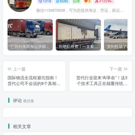
1318
6585
0
3
4122W+
微信1139976508，可为您提供海运，空运，路运，铁路运输
广州到美国海运拼箱多少钱？2024年最新运费构成+隐藏费用避坑指南
拒绝乱收费！一文看懂中国货代计费套路，教你避开所有隐形坑
上一篇
下一篇
国际物流全流程避坑指南！
货代行业迎来“AI革命”！这3
货代公司不会说的8个真相，
个技术工具正在颠覆传统操
省下20%成本
作，省下30%人力成本
评论
抢沙发
相关文章