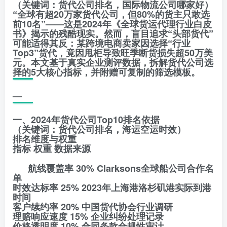
（关键词：货代公司排名，国际物流公司哪家好）
“全球有超20万家货代公司，但80%的货主只敢选
前10名”——这是2024年《全球货运代理行业白皮
书》揭示的残酷现实。然而，盲目追求“头部货代”
可能适得其反：某跨境电商卖家因选择“行业
Top3”货代，竟因甩柜导致旺季断货损失超50万美
元。本文基于真实企业测评数据，拆解货代公司选
择的5大核心指标，并附赠可复制的筛选模板。
—
一、2024年货代公司Top10排名依据
（关键词：货代公司排名，海运空运时效）
排名维度与权重
指标 权重 数据来源
航线覆盖率 30% Clarksons全球船公司合作名
单
时效达标率 25% 2023年上海港洛杉矶港实际到港
时间
客户续约率 20% 中国货代协会行业调研
理赔响应速度 15% 企业纠纷处理记录
价格透明度 10% 合同条款合规性审计