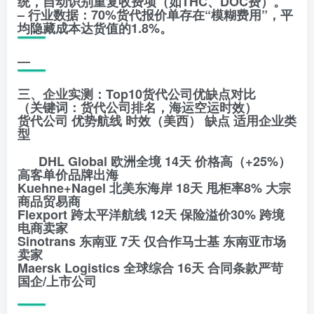
统，自动识别重复收费项（如THC、DOC费）。
– 行业数据：70%货代报价单存在“模糊费用”，平
均隐藏成本达货值的1.8%。
—
三、企业实测：Top10货代公司优缺点对比
（关键词：货代公司排名，海运空运时效）
货代公司 优势航线 时效（美西） 缺点 适用企业类
型
DHL Global 欧洲全境 14天 价格高（+25%）
高客单价品牌出海
Kuehne+Nagel 北美东海岸 18天 甩柜率8% 大宗
商品贸易商
Flexport 跨太平洋航线 12天 保险溢价30% 跨境
电商卖家
Sinotrans 东南亚 7天 仅合作马士基 东南亚市场
卖家
Maersk Logistics 全球综合 16天 合同条款严苛
国企/上市公司