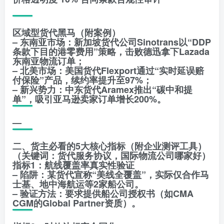
区域型货代黑马（附案例）
– 东南亚市场：新加坡货代公司Sinotrans以“DDP
条款下目的港零费用”策略，击败德迅拿下Lazada
东南亚物流订单；
– 北美市场：美国货代Flexport通过“实时延误赔
付保险”产品，续约率提升至97%；
– 新兴势力：中东货代Aramex推出“碳中和提
单”，吸引亚马逊卖家订单增长200%。
—
二、货主必看的5大核心指标（附企业测评工具）
（关键词：货代服务协议，国际物流公司哪家好）
指标1：航线覆盖率真实性验证
– 陷阱：某货代宣称“美线全覆盖”，实际仅合作马
士基、地中海航运等2家船公司。
– 验证方法：要求提供船公司授权书（如CMA
CGM的Global Partner资质）。