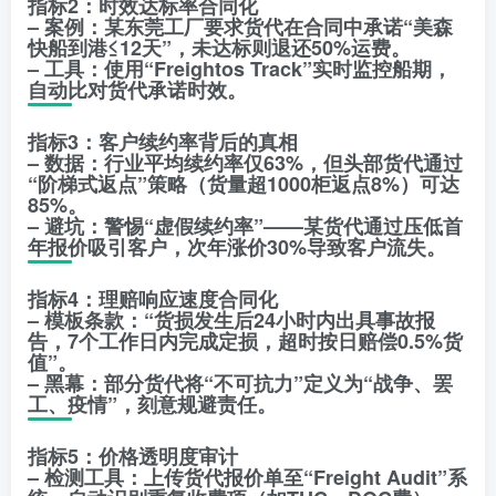
指标2：时效达标率合同化
– 案例：某东莞工厂要求货代在合同中承诺“美森
快船到港≤12天”，未达标则退还50%运费。
– 工具：使用“Freightos Track”实时监控船期，
自动比对货代承诺时效。
指标3：客户续约率背后的真相
– 数据：行业平均续约率仅63%，但头部货代通过
“阶梯式返点”策略（货量超1000柜返点8%）可达
85%。
– 避坑：警惕“虚假续约率”——某货代通过压低首
年报价吸引客户，次年涨价30%导致客户流失。
指标4：理赔响应速度合同化
– 模板条款：“货损发生后24小时内出具事故报
告，7个工作日内完成定损，超时按日赔偿0.5%货
值”。
– 黑幕：部分货代将“不可抗力”定义为“战争、罢
工、疫情”，刻意规避责任。
指标5：价格透明度审计
– 检测工具：上传货代报价单至“Freight Audit”系