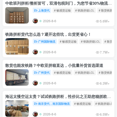
中欧班列拼柜/整柜皆可，双清包税到门，为您节省30%物流成本！
上海货代
# 敏感货运输
# 铁路拼箱LCL
# 散货铁路
2026-8-6
5.6W+
铁路拼柜货代怎么选？避开这些坑，出货更省心！
广州国际物流
# 敏感货运输
# 铁路拼箱LCL
# 散货铁
2026-8-6
7.7W+
散货也能发铁路？中欧亚拼箱直达，小批量补货首选渠道
广州货代
# 敏感货运输
# 铁路拼箱LCL
# 散货铁路
2026-8-6
6.3W+
海运太慢空运太贵？试试铁路拼柜，性价比之王助您稳抓欧洲市场
南京货代，南京国际物流
# 敏感货运输
# 铁路拼箱LCL
2026-8-6
6.5W+