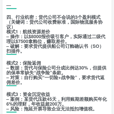
—
四、行业机密：货代公司不会说的3个盈利模式
（关键词：货代公司收费标准，国际物流服务协
议）
模式1：航线资源差价
– 操作：以$8000报价吸引客户，实际通过二级代
理以$7500拿舱位，赚取差价。
– 破解：要求货代提供船公司订舱确认书（SO）
扫描件。
模式2：保险返佣
– 数据：货代与保险公司分成比例达30%，但提供
的保单常缺失“战争险”条款。
– 对策：自行购买“一切险+战争险”，要求货代返
佣差价。
模式3：资金沉淀收益
– 案例：某货代压款45天，利用账期差额购买年化
6%的理财，年收益超200万。
– 风险：拖延开票导致企业无法抵扣增值税。