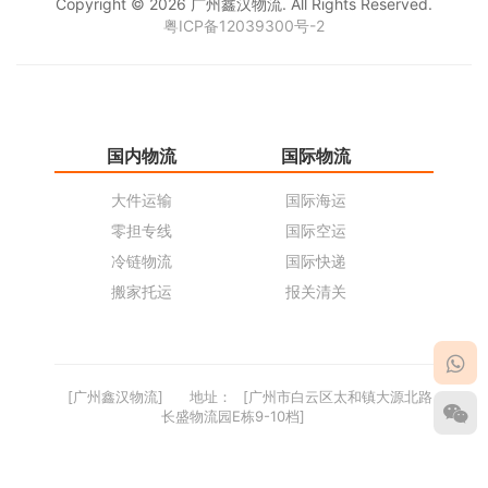
Copyright © 2026 广州鑫汉物流. All Rights Reserved.
粤ICP备12039300号-2
国内物流
国际物流
仓
大件运输
国际海运
仓
零担专线
国际空运
同
冷链物流
国际快递
货
搬家托运
报关清关
货
[广州鑫汉物流]
地址：
[广州市白云区太和镇大源北路
长盛物流园E栋9-10档]