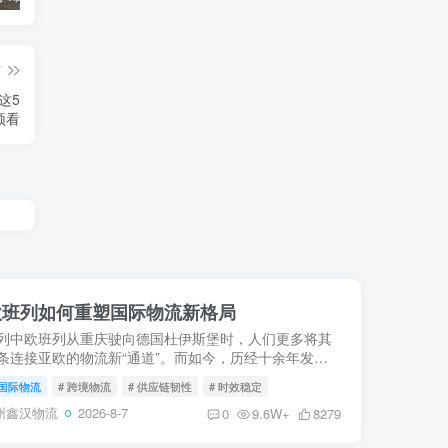
篇
这5
须看
中欧班列如何重塑国际物流新格局
列中欧班列从重庆驶向德国杜伊斯堡时，人们更多将其
条连接亚欧的物流新“通道”。而如今，历经十余年发
支“钢铁驼队”已不再仅仅是货物的载体，而是进化为驱
国际物流
# 跨境物流
# 供应链韧性
# 时效稳定
易、重构...
州鑫汉物流
2026-8-7
0
9.6W+
8279