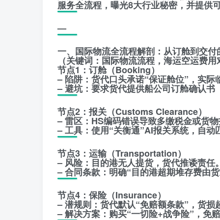
服务全流程，曝光8大行业秘密，并提供
—
一、国际物流全流程解剖：从订舱到交付
（关键词：国际物流流程，海运空运费用
节点1：订舱（Booking）
– 陷阱：货代口头承诺“保证舱位”，实
– 避坑：要求货代提供船公司订舱确认书
节点2：报关（Customs Clearance）
– 雷区：HS编码错误导致多缴税金或货
– 工具：使用“关衡通”AI报关系统，自
节点3：运输（Transportation）
– 风险：目的港无人提货，货代推诿责任
– 合同条款：明确“目的港超期堆存费由
节点4：保险（Insurance）
– 潜规则：货代默认“免赔额条款”，货损超
– 解决方案：购买“一切险+战争险”，免