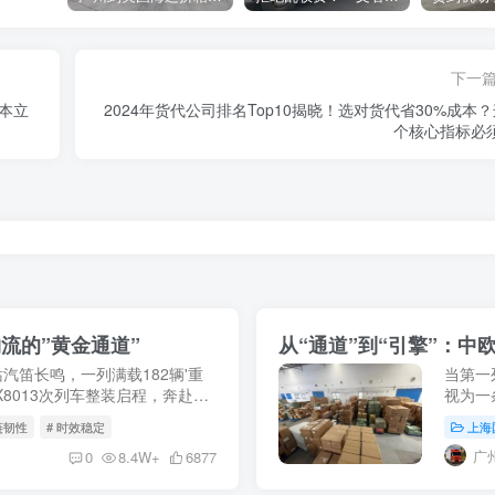
下一
本立
2024年货代公司排名Top10揭晓！选对货代省30%成本？
个核心指标必
流的”黄金通道”
从“通道”到“引擎”：
站汽笛长鸣，一列满载182辆'重
当第一
8013次列车整装启程，奔赴俄
视为一
5月9日，X8037次中欧班列
展，这
链韧性
# 时效稳定
上海
动国际贸
广
0
8.4W+
6877