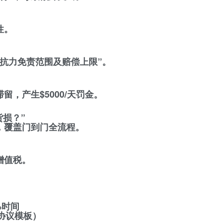
性。
可抗力免责范围及赔偿上限”。
留，产生$5000/天罚金。
货损？”
险，覆盖门到门全流程。
增值税。
%时间
协议模板）