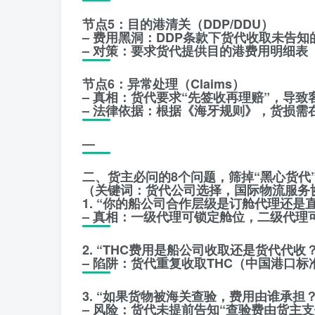
节点5：目的港清关（DDP/DDU）
– 费用黑洞：DDP条款下货代收取未告知的
– 对策：要求货代提供目的港费用明细表（
节点6：异常处理（Claims）
– 真相：货代要求“先签收再理赔”，导
– 法律依据：根据《海牙规则》，货损需
—
二、货主必问的8个问题，筛掉“黑心货代
（关键词：货代公司选择，国际物流服务
1. “你的船公司合作层级是订舱代理还是
– 真相：一级代理可锁定舱位，二级代理
2. “THC费用是船公司收取还是货代代收？
– 陷阱：货代重复收取THC（中国港口标准为
3. “如果货物被海关查验，费用由谁承担？
– 风险：货代未提前告知“查验费由货主