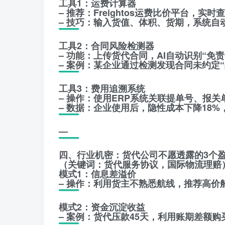
工具1：运费计算器
– 推荐：Freightos运费比价平台，实时
– 技巧：输入货值、体积、货期，系统自
工具2：合同风险检测器
– 功能：上传货代合同，AI自动识别“免
– 案例：某企业通过检测发现合同未约定
工具3：费用追溯系统
– 操作：使用ERP系统关联提单号、报
– 数据：企业使用后，隐性成本下降18%
—
四、行业机密：货代公司不愿透露的3个
（关键词：货代服务协议，国际物流理赔
模式1：信息差溢价
– 操作：利用货主不熟悉航线，推荐高价
模式2：资金沉淀收益
– 案例：货代压款45天，利用账期差额购