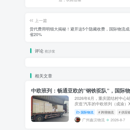
上一篇
货代费用明细大揭秘！避开这5个隐藏收费，国际物流成
省20%
评论
抢沙发
相关文章
中欧班列：畅通亚欧的”钢铁驼队”，国际物
2026年6月，重庆团结村中心
庆造'汽车的中欧班列（成渝）X
罗斯沃尔西诺站。就在此前不久的
国际物流
# 跨境物流
# 供应
从郑州圃田站驶向德国...
广州鑫汉物流
2026-8-7