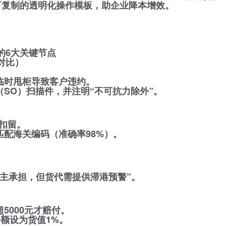
可复制的透明化操作模板，助企业降本增效。
的6大关键节点
对比）
际临时甩柜导致客户违约。
（SO）扫描件，并注明“不可抗力除外”。
物扣留。
动匹配海关编码（准确率98%）。
。
货主承担，但货代需提供滞港预警”。
5000元才赔付。
赔额设为货值1%。