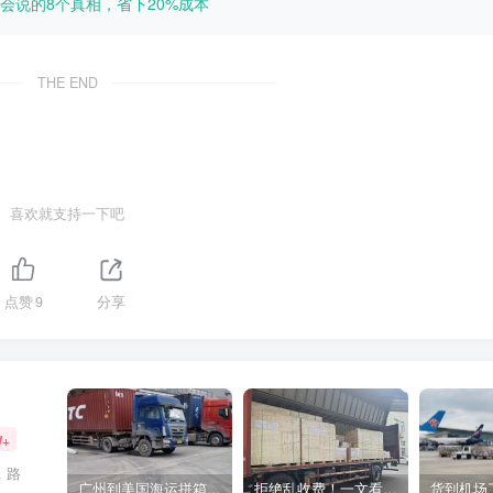
会说的8个真相，省下20%成本
THE END
喜欢就支持一下吧
点赞
9
分享
W+
，路
广州到美国海运拼箱多少钱？2024年最新运费构成+隐藏费用避坑指南
拒绝乱收费！一文看懂中国货代计费套路，教你避开所有隐形坑