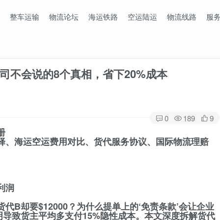
整车运输
物流论坛
海运铁路
空运陆运
物流线路
服
司不会说的8个真相，省下20%成本
0
189
9
册
择、海运空运费用对比、货代服务协议、国际物流理赔
利润
）
货代B却要$12000？为什么提单上的‘免责条款’会让企业
透明导致货主平均多支付15%隐性成本。本文深度拆解货代