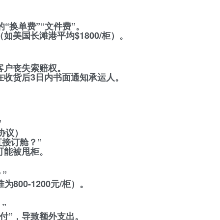
“换单费”“文件费”。
如美国长滩港平均$1800/柜）。
致客户丧失索赔权。
在收货后3日内书面通知承运人。
”
协议）
直接订舱？”
可能被甩柜。
”
800-1200元/柜）。
”
支付”，导致额外支出。