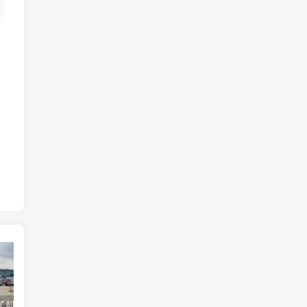
货到机场了却无法清关？海外代理不给力该如何补救？
海运拼箱货代目的港费用有哪些？如何避免隐藏收费
国际物流为什么会延误？常见原因及解决方案