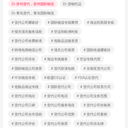
苏州货代，苏州国际物流
货物托运
青岛货代，青岛国际物流
# 货代公司哪家好
# 国际物流专线费用
# 海运到美国专线
# 报关清关服务流程
# 空运到欧洲时效
# 货代公司收费标准
# 危险品运输资质
# 跨境电商物流公司
# 清关公司推荐
# 国际快递哪家好
# 货代公司排名
# 海运专线服务
# 空运专线代理
# 国际物流公司推荐
# 货代双清包税
# 东南亚货代公司
# 中东物流专线
# 欧盟CE认证
# FDA认证货代
# 危险品海运专线
# 国际货代公司
# 货代公司联系方式
# 货代公司地址
# 货代公司电话
# 货代公司业务范围
# 货代公司口碑
# 货代公司服务项目
# 货代公司价格表
# 货代公司合作流程
# 货代公司优势
# 货代公司案例
# 货代公司评价
# 货代公司推荐
# 货代公司排名榜