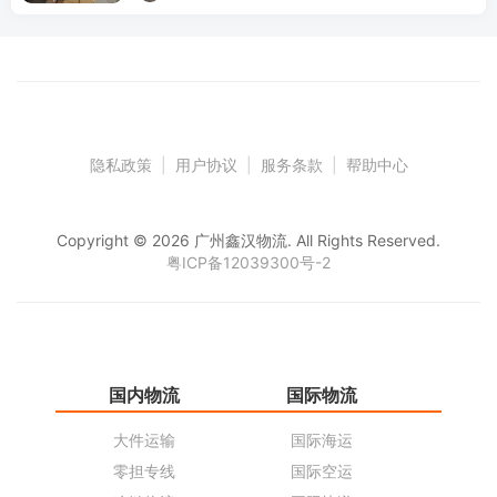
隐私政策
|
用户协议
|
服务条款
|
帮助中心
Copyright © 2026 广州鑫汉物流. All Rights Reserved.
粤ICP备12039300号-2
国内物流
国际物流
仓
大件运输
国际海运
仓
零担专线
国际空运
同