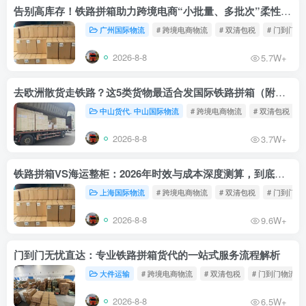
告别高库存！铁路拼箱助力跨境电商“小批量、多批次”柔性补货
广州国际物流
# 跨境电商物流
# 双清包税
# 门到门物
2026-8-8
5.7W+
去欧洲散货走铁路？这5类货物最适合发国际铁路拼箱（附禁运清单）
中山货代. 中山国际物流
# 跨境电商物流
# 双清包税
2026-8-8
3.7W+
铁路拼箱VS海运整柜：2026年时效与成本深度测算，到底能省多少钱？
上海国际物流
# 跨境电商物流
# 双清包税
# 门到门物
2026-8-8
9.6W+
门到门无忧直达：专业铁路拼箱货代的一站式服务流程解析
大件运输
# 跨境电商物流
# 双清包税
# 门到门物流
2026-8-8
6.5W+