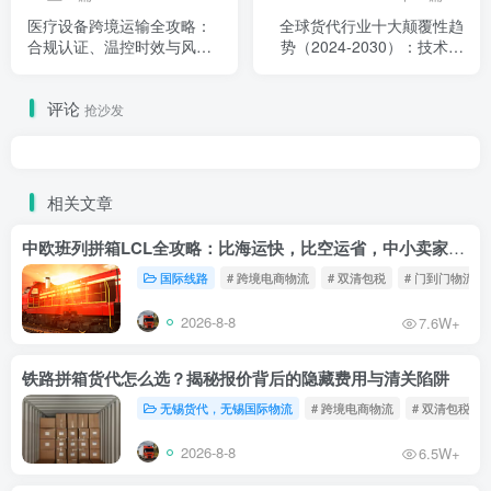
医疗设备跨境运输全攻略：
全球货代行业十大颠覆性趋
合规认证、温控时效与风险
势（2024-2030）：技术重
对冲实战指南
构、绿色转型与供应链韧性
评论
抢沙发
相关文章
中欧班列拼箱LCL全攻略：比海运快，比空运省，中小卖家的物流新宠！
国际线路
# 跨境电商物流
# 双清包税
# 门到门物流
2026-8-8
7.6W+
铁路拼箱货代怎么选？揭秘报价背后的隐藏费用与清关陷阱
无锡货代，无锡国际物流
# 跨境电商物流
# 双清包税
2026-8-8
6.5W+