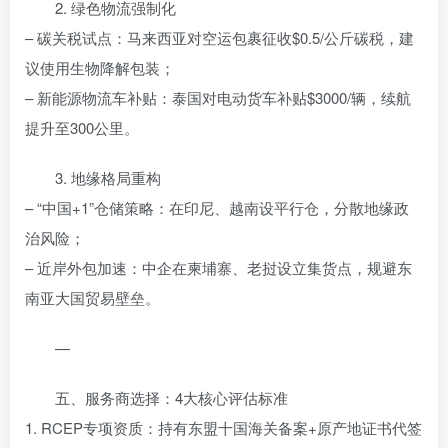
2. 绿色物流强制化
– 碳关税试点：马来西亚对空运包裹征收$0.5/公斤碳税，建
议使用生物降解包装；
– 新能源物流车补贴：泰国对电动货车补贴$3000/辆，续航
提升至300公里。
3. 地缘格局重构
– “中国+1”仓储策略：在印尼、越南设平行仓，分散地缘政
治风险；
– 近岸外包加速：中企在柬埔寨、老挝设立集货点，规避东
南亚大国贸易壁垒。
—
五、服务商选择：4大核心评估标准
1. RCEP专项资质：持有东盟十国海关备案+原产地证书代签