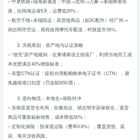
– 中老铁路+陆海新通道：中国→昆明→万象→泰国林查班
港，比纯海运省5天，运费低20%；
– 航空干线+末端陆运：高货值商品（如3C配件）经广州→
胡志明市空运，尾程改用摩托车配送，时效提升30%。
2. 关税筹划：原产地与认证策略
– “借壳”原产地规则：在柬埔寨设立组装厂，利用当地劳工成
本优势满足40%增值标准；
– 东盟CTN认证：提前办理船舶舱单电子证书（CTN），避
免越南港口扣货（罚金$2000/票）。
3. 逆向物流：本地仓+保险对冲
– 东南亚退货仓布局：在雅加达、胡志明市设保税仓，退货
商品可重新贴标销售，成本降低50%；
– 定制化保险：投保退运险（费率0.8%），覆盖货损、延
误、海关没收风险。