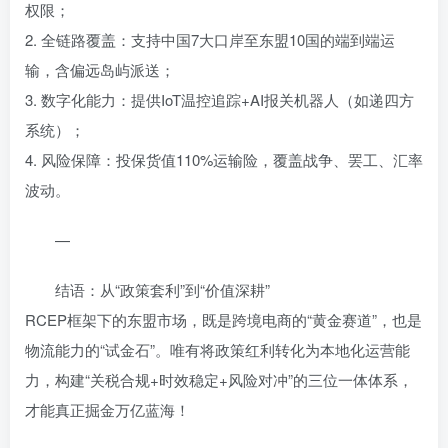
权限；
2. 全链路覆盖：支持中国7大口岸至东盟10国的端到端运
输，含偏远岛屿派送；
3. 数字化能力：提供IoT温控追踪+AI报关机器人（如递四方
系统）；
4. 风险保障：投保货值110%运输险，覆盖战争、罢工、汇率
波动。
—
结语：从“政策套利”到“价值深耕”
RCEP框架下的东盟市场，既是跨境电商的“黄金赛道”，也是
物流能力的“试金石”。唯有将政策红利转化为本地化运营能
力，构建“关税合规+时效稳定+风险对冲”的三位一体体系，
才能真正掘金万亿蓝海！