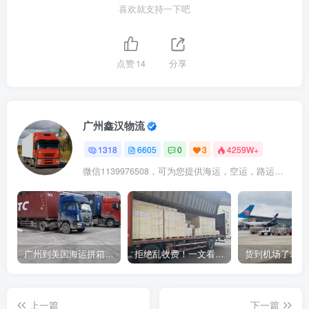
喜欢就支持一下吧
点赞
14
分享
广州鑫汉物流
1318
6605
0
3
4259W+
微信1139976508，可为您提供海运，空运，路运，铁路运输
广州到美国海运拼箱多少钱？2024年最新运费构成+隐藏费用避坑指南
拒绝乱收费！一文看懂中国货代计费套路，教你避开所有隐形坑
上一篇
下一篇