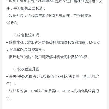
– INATRADE系统：2024年6月起所有进口需在线提交电子文
件，手工报关全面取消；
– 数据对接：货代需与海关EDI系统直连，申报误差率
≤0.5%。
2. 绿色物流加码
– 碳排放税：雅加达港对高碳船舶加收10%附加费，LNG动
力船享50%港口费减免；
– 循环包装补贴：使用可降解材料最高补贴$200/柜。
3. 税收稽查升级
– 海关-税务局联动：低报货值企业列入黑名单（禁止进口1
年）；
– 装船前检验：SNI认证商品需SGS/SIMQ机构出具验货报
告。