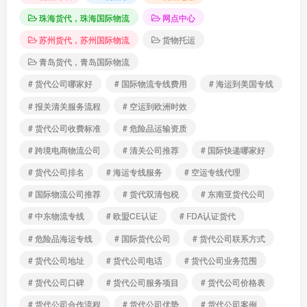
珠海货代，珠海国际物流
网点中心
苏州货代，苏州国际物流
货物托运
青岛货代，青岛国际物流
# 货代公司哪家好
# 国际物流专线费用
# 海运到美国专线
# 报关清关服务流程
# 空运到欧洲时效
# 货代公司收费标准
# 危险品运输资质
# 跨境电商物流公司
# 清关公司推荐
# 国际快递哪家好
# 货代公司排名
# 海运专线服务
# 空运专线代理
# 国际物流公司推荐
# 货代双清包税
# 东南亚货代公司
# 中东物流专线
# 欧盟CE认证
# FDA认证货代
# 危险品海运专线
# 国际货代公司
# 货代公司联系方式
# 货代公司地址
# 货代公司电话
# 货代公司业务范围
# 货代公司口碑
# 货代公司服务项目
# 货代公司价格表
# 货代公司合作流程
# 货代公司优势
# 货代公司案例