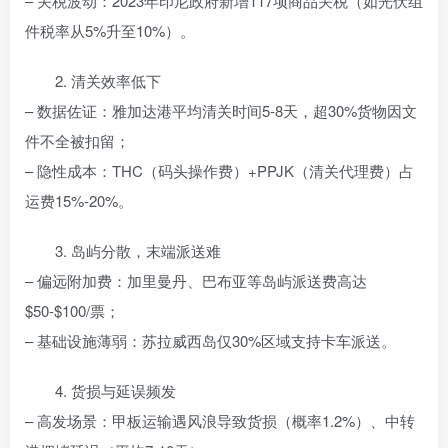
– 关税波动：2023年印尼政府新增117项商品关税（如光伏组
件税率从5%升至10%）。
2. 清关效率低下
– 数据佐证：雅加达港平均清关时间5-8天，超30%货物因文
件不全被扣留；
– 隐性成本：THC（码头操作费）+PPJK（清关代理费）占
运费15%-20%。
3. 岛屿分散，末端派送难
– 偏远附加费：加里曼丹、巴布亚等岛屿派送费高达
$50-$100/票；
– 基础设施薄弱：苏拉威西岛仅30%区域支持卡车派送。
4. 货损与延误频发
– 高发场景：甲板运输遇风浪导致货损（概率1.2%）、中转