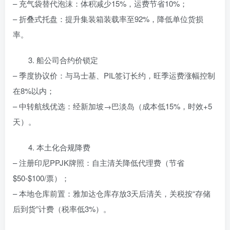
– 充气袋替代泡沫：体积减少15%，运费节省10%；
– 折叠式托盘：提升集装箱装载率至92%，降低单位货损
率。
3. 船公司合约价锁定
– 季度协议价：与马士基、PIL签订长约，旺季运费涨幅控制
在8%以内；
– 中转航线优选：经新加坡→巴淡岛（成本低15%，时效+5
天）。
4. 本土化合规降费
– 注册印尼PPJK牌照：自主清关降低代理费（节省
$50-$100/票）；
– 本地仓库前置：雅加达仓库存放3天后清关，关税按“存储
后到货”计费（税率低3%）。