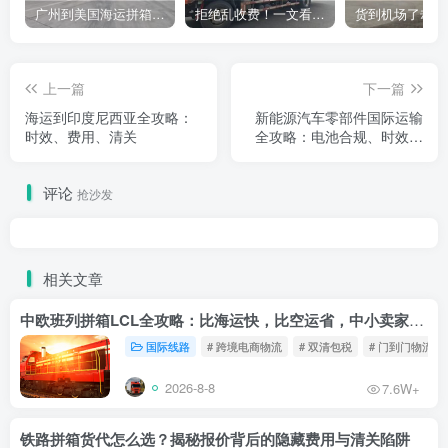
广州到美国海运拼箱多少钱？2024年最新运费构成+隐藏费用避坑指南
拒绝乱收费！一文看懂中国货代计费套路，教你避开所有隐形坑
上一篇
下一篇
海运到印度尼西亚全攻略：
新能源汽车零部件国际运输
时效、费用、清关
全攻略：电池合规、时效优
化与成本控制实战指南
评论
抢沙发
相关文章
中欧班列拼箱LCL全攻略：比海运快，比空运省，中小卖家的物流新宠！
国际线路
# 跨境电商物流
# 双清包税
# 门到门物流
2026-8-8
7.6W+
铁路拼箱货代怎么选？揭秘报价背后的隐藏费用与清关陷阱