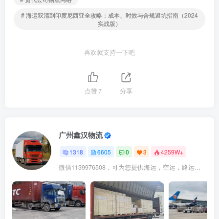
# 海运双清到印度尼西亚全攻略：成本、时效与合规避坑指南（2024
实战版）
喜欢就支持一下吧
点赞
7
分享
广州鑫汉物流
1318
6605
0
3
4259W+
微信1139976508，可为您提供海运，空运，路运，铁路运输